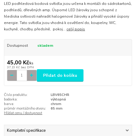
LED podhledová bodová svítidla jsou určena k montáži do sádrokartonů,
podhledů, dřevěných amp. Úsporné LED žárovky jsou schopné z
hlediska svítivosti nahradit halogenové žárovky a přináší vysoké úspory
energie. Tato svítidla jsou vhodná k osvětlení do, koupelny, WC,
kuchyně, chodby, předsíně, pokoj...
celý popis
Dostupnost
skladem
45,00 Kč
/
ks
37,19 Kč
bez DPH
Přidat do košíku
Číslo produktu:
LBV65CHR
bodovka:
výklopná
barva:
chrom
průměr montážního otvoru:
65 mm
Hlídat cenu / dostupnost
Kompletní specifikace