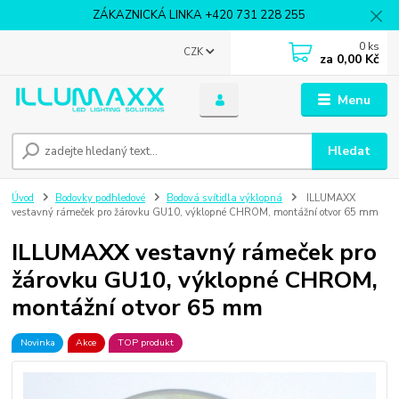
ZÁKAZNICKÁ LINKA +420 731 228 255
0
ks
CZK
za
0,00 Kč
Menu
Hledat
Úvod
Bodovky podhledové
Bodová svítidla výklopná
ILLUMAXX
vestavný rámeček pro žárovku GU10, výklopné CHROM, montážní otvor 65 mm
ILLUMAXX vestavný rámeček pro
žárovku GU10, výklopné CHROM,
montážní otvor 65 mm
Novinka
Akce
TOP produkt