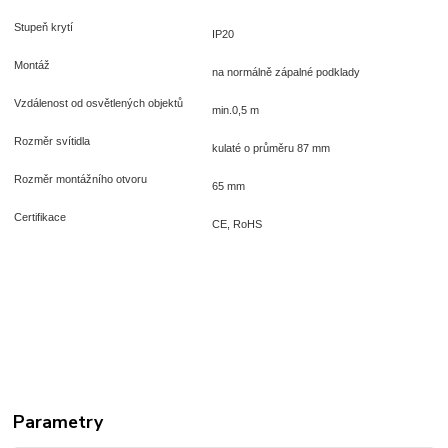
Stupeň krytí
IP20
Montáž
na normálně zápalné podklady
Vzdálenost od osvětlených objektů
min.0,5 m
Rozměr svítidla
kulaté o průměru 87 mm
Rozměr montážního otvoru
65 mm
Certifikace
CE, RoHS
Parametry