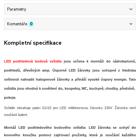
Parametry
Komentáře
0
Kompletní specifikace
LED podhledová bodová svítidla
jsou určena k montáži do sádrokartonů,
podhledů, dřevěných amp. Úsporné LED žárovky jsou schopné z hlediska
svítivosti nahradit halogenové žárovky a přináší vysoké úspory energie. Tato
svítidla jsou vhodná k osvětlení do, koupelny, WC, kuchyně, chodby, předsíně,
pokoje.
Svítidlo obsahuje patici GU10 pro LED reflektorovou žárovku 230V. Žárovka není
součástí balení.
Montáž LED podhledového bodového svítidla:
LED žárovka se uchytí do
kovového kroužku pomoci zajiťovací pružinky, která je součástí každého