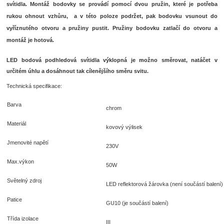
svítidla. Montáž bodovky se provádí pomocí dvou pružin, které je potřeba
rukou ohnout vzhůru, a v této poloze podržet, pak bodovku vsunout do
vyříznutého otvoru a pružiny pustit. Pružiny bodovku zatlačí do otvoru a
montáž je hotová.
LED bodová podhledová svítidla výklopná je možno směrovat, natáčet v
určitém úhlu a dosáhnout tak cílenějšího směru svitu.
Technická specifikace:
Barva
chrom
Materiál
kovový výlisek
Jmenovité napětí
230V
Max.výkon
50W
Světelný zdroj
LED reflektorová žárovka (není součástí balení)
Patice
GU10 (je součástí balení)
Třída izolace
III