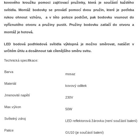
kovového kroužku pomoci zajiťovací pružinky, která je součástí každého
svítidla. Montáž bodovky se provádí pomocí dvou pružin, které je potřeba
rukou ohnout vzhůru, a v této poloze podržet, pak bodovku vsunout do
vyříznutého otvoru a pružiny pustit. Pružiny bodovku zatlačí do otvoru a
montáž je hotová.
LED bodová podhledová svítidla výklopná je možno směrovat, natáčet v
určitém úhlu a dosáhnout tak cílenějšího směru svitu.
Technická specifikace:
Barva
mosaz
Materiál
kovový odlitek
Jmenovité napětí
230V
Max.výkon
50W
Světelný zdroj
LED reflektorová žárovka (není součástí balení)
Patice
GU10 (je součástí balení)