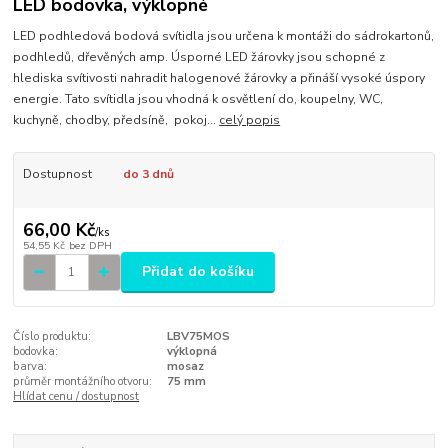
LED bodovka, výklopné
LED podhledová bodová svítidla jsou určena k montáži do sádrokartonů,
podhledů, dřevěných amp. Úsporné LED žárovky jsou schopné z
hlediska svítivosti nahradit halogenové žárovky a přináší vysoké úspory
energie. Tato svítidla jsou vhodná k osvětlení do, koupelny, WC,
kuchyně, chodby, předsíně, pokoj...
celý popis
Dostupnost
do 3 dnů
66,00 Kč
/
ks
54,55 Kč
bez DPH
Přidat do košíku
Číslo produktu:
LBV75MOS
bodovka:
výklopná
barva:
mosaz
průměr montážního otvoru:
75 mm
Hlídat cenu / dostupnost