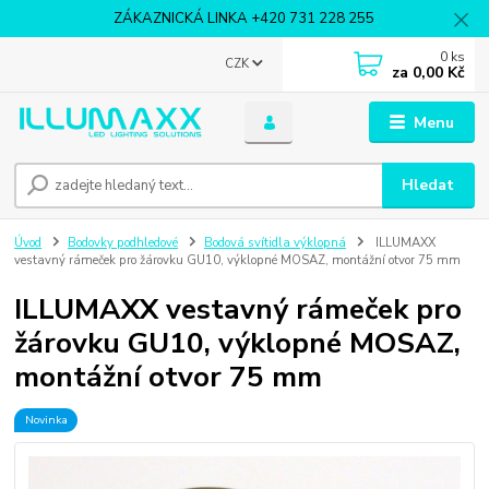
ZÁKAZNICKÁ LINKA +420 731 228 255
0
ks
CZK
za
0,00 Kč
Menu
Hledat
Úvod
Bodovky podhledové
Bodová svítidla výklopná
ILLUMAXX
vestavný rámeček pro žárovku GU10, výklopné MOSAZ, montážní otvor 75 mm
ILLUMAXX vestavný rámeček pro
žárovku GU10, výklopné MOSAZ,
montážní otvor 75 mm
Novinka