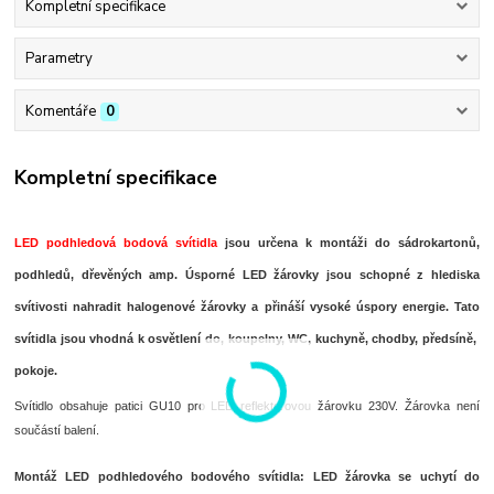
Kompletní specifikace
Parametry
Komentáře
0
Kompletní specifikace
LED podhledová bodová svítidla
jsou určena k montáži do sádrokartonů,
podhledů, dřevěných amp. Úsporné LED žárovky jsou schopné z hlediska
svítivosti nahradit halogenové žárovky a přináší vysoké úspory energie. Tato
svítidla jsou vhodná k osvětlení do, koupelny, WC, kuchyně, chodby, předsíně,
pokoje.
Svítidlo obsahuje patici GU10 pro LED reflektorovou žárovku 230V. Žárovka není
součástí balení.
Montáž LED podhledového bodového svítidla:
LED žárovka se uchytí do