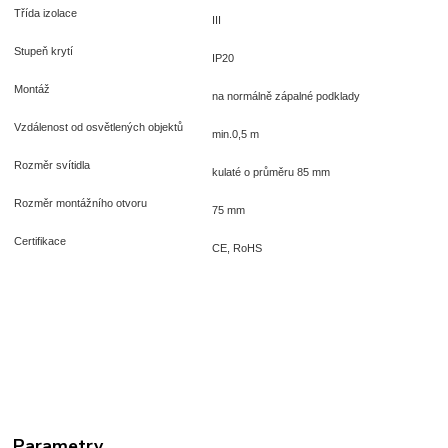
Třída izolace
III
Stupeň krytí
IP20
Montáž
na normálně zápalné podklady
Vzdálenost od osvětlených objektů
min.0,5 m
Rozměr svítidla
kulaté o průměru 85 mm
Rozměr montážního otvoru
75 mm
Certifikace
CE, RoHS
Parametry