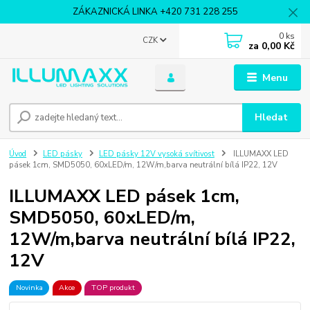
ZÁKAZNICKÁ LINKA +420 731 228 255
0
ks
CZK
za
0,00 Kč
Menu
Hledat
Úvod
LED pásky
LED pásky 12V vysoká svítivost
ILLUMAXX LED
pásek 1cm, SMD5050, 60xLED/m, 12W/m,barva neutrální bílá IP22, 12V
ILLUMAXX LED pásek 1cm,
SMD5050, 60xLED/m,
12W/m,barva neutrální bílá IP22,
12V
Novinka
Akce
TOP produkt