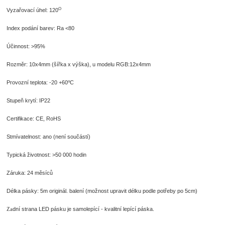
O
Vyzařovací úhel: 120
Index podání barev: Ra <80
Účinnost: >95%
Rozměr: 10x4mm (šířka x výška), u modelu RGB:12x4mm
o
Provozní teplota: -20 +60
C
Stupeň krytí: IP22
Certifikace: CE, RoHS
Stmívatelnost: ano (není součástí)
Typická životnost: >50 000 hodin
Záruka: 24 měsíců
Délka pásky: 5m originál. balení (možnost upravit délku podle potřeby po 5cm)
dní strana LED pásku je samolepící - kvalitní lepící páska.
Za