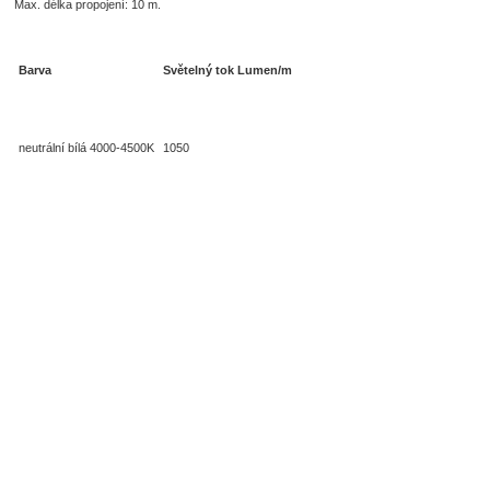
Max. délka propojení: 10 m.
Barva
Světelný tok Lumen/m
neutrální bílá 4000-4500K
1050