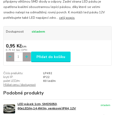
připájeny většinou SMD diody a odpory. Zadní strana LED pásku je
opatřena kvalitní oboustrannou lepící páskou, díky které se velmi
snadno nalepí na odmaštěný, rovný povrch. K montáži led pásku 12V
potřebujete také LED napájecí zdro...
celý popis
Dostupnost
skladem
0,95 Kč
/
cm
0,79 Kč
bez DPH
Přidat do košíku
Číslo produktu:
LP492
krytí IP:
IP22
počet LED/m:
60 led/m
Hlídat cenu / dostupnost
Podobné produkty
LED pásek 1cm, SMD5050,
skladem
60xLED/m,14,4W/m, venkovní IP64, 12V