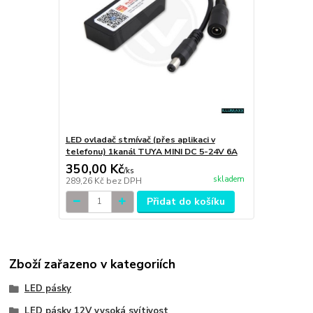
LED ovladač stmívač (přes aplikaci v
telefonu) 1kanál TUYA MINI DC 5-24V 6A
350,00 Kč
/
ks
skladem
289,26 Kč
bez DPH
Přidat do košíku
Zboží zařazeno v kategoriích
LED pásky
LED pásky 12V vysoká svítivost