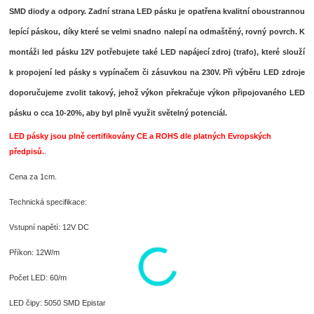
SMD diody a odpory. Zadní strana LED pásku je opatřena kvalitní oboustrannou
lepící páskou, díky které se velmi snadno nalepí na odmaštěný, rovný povrch. K
montáži led pásku 12V potřebujete také LED napájecí zdroj (trafo), které slouží
k propojení led pásky s vypínačem či zásuvkou na 230V. Při výběru LED zdroje
doporučujeme zvolit takový, jehož výkon překračuje výkon připojovaného LED
pásku o cca 10-20%, aby byl plně využit světelný potenciál.
LED pásky jsou plně certifikovány CE a ROHS dle platných Evropských
předpisů.
.
Cena za 1cm.
Technická specifikace:
Vstupní napětí: 12V DC
Příkon: 12W/m
Počet LED: 60/m
LED čipy: 5050 SMD Epistar