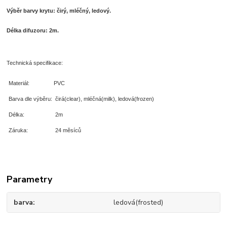
Výběr barvy krytu: čirý, mléčný, ledový.
Délka difuzoru: 2m.
Technická specifikace:
Materiál:
PVC
Barva dle výběru:
čirá(clear), mléčná(milk), ledová(frozen)
Délka:
2m
Záruka:
24 měsíců
Parametry
barva
ledová(frosted)