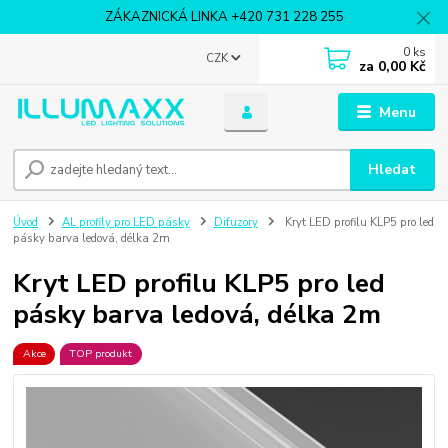
ZÁKAZNICKÁ LINKA +420 731 228 255
0
ks
CZK
za
0,00 Kč
Menu
Hledat
Úvod
AL profily pro LED pásky
Difuzory
Kryt LED profilu KLP5 pro led
pásky barva ledová, délka 2m
Kryt LED profilu KLP5 pro led
pásky barva ledová, délka 2m
Akce
TOP produkt