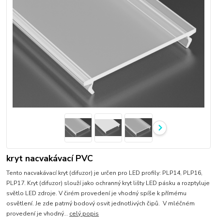
kryt nacvakávací PVC
Tento nacvakávací kryt (difuzor) je určen pro LED profily: PLP14, PLP16,
PLP17. Kryt (difuzor) slouží jako ochranný kryt lišty LED pásku a rozptyluje
světlo LED zdroje. V čirém provedení je vhodný spíše k přímému
osvětlení. Je zde patrný bodový osvit jednotlivých čipů. V mléčném
provedení je vhodný...
celý popis