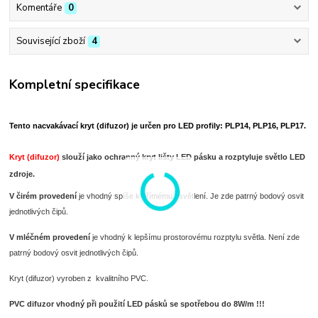
Komentáře
0
Související zboží
4
Kompletní specifikace
Tento nacvakávací kryt (difuzor) je určen pro LED profily: PLP14, PLP16, PLP17.
Kryt (difuzor)
slouží jako ochranný kryt lišty LED pásku a rozptyluje světlo LED
zdroje.
V čirém provedení
je vhodný spíše k přímému osvětlení. Je zde patrný bodový osvit
jednotlivých čipů.
V mléčném provedení
je vhodný k lepšímu prostorovému rozptylu světla. Není zde
patrný bodový osvit jednotlivých čipů.
Kryt (difuzor) vyroben z kvalitního PVC.
PVC difuzor vhodný při použití LED pásků se spotřebou do 8W/m !!!