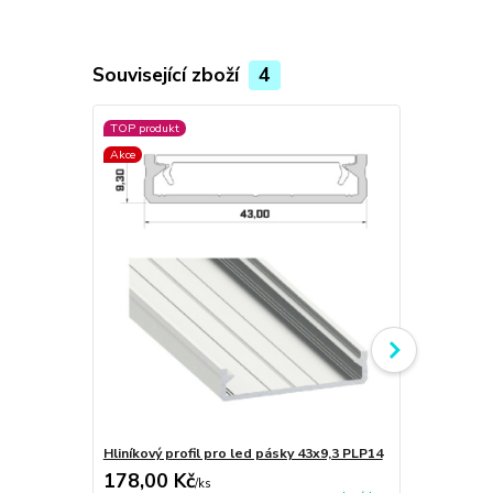
Související zboží
4
TOP produkt
TOP produkt
Akce
Akce
Hliníkový profil pro led pásky 43x9,3 PLP14
Hliníkový pr
178,00 Kč
589,00 K
/
ks