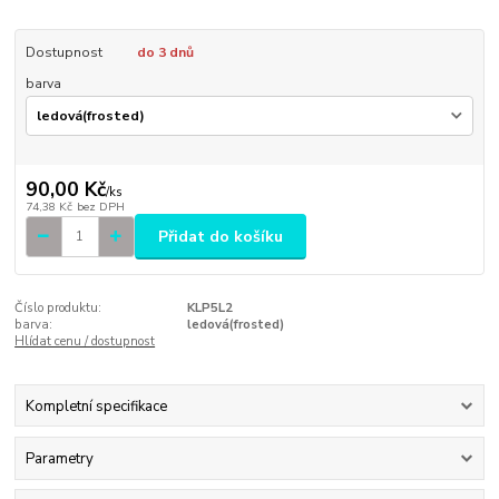
Dostupnost
do 3 dnů
barva
90,00 Kč
/
ks
74,38 Kč
bez DPH
Přidat do košíku
Číslo produktu:
KLP5L2
barva:
ledová(frosted)
Hlídat cenu / dostupnost
Kompletní specifikace
Parametry