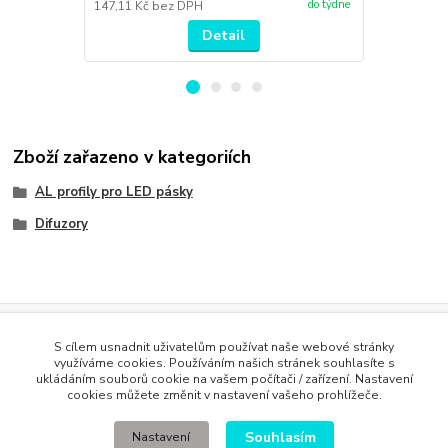
do týdne
147,11 Kč
bez DPH
486,78 Kč
be
Detail
Zboží zařazeno v kategoriích
AL profily pro LED pásky
Difuzory
Evidence Tržeb
S cílem usnadnit uživatelům používat naše webové stránky
Podle zákona o evidenci tržeb je prodávající povinen vystavit
využíváme cookies. Používáním našich stránek souhlasíte s
kupujícímu účtenku. Zároveň je povinen zaevidovat přijatou tržbu u
ukládáním souborů cookie na vašem počítači / zařízení. Nastavení
správce daně online; v případě technického výpadku pak nejpozději do
cookies můžete změnit v nastavení vašeho prohlížeče.
48 hodin
.
Souhlasím
Nastavení