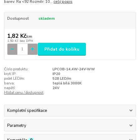
barev: Ra <92 Rozměr: 10...
celý popis
Dostupnost
skladem
1,82 Kč
/
cm
1,50 Kč
bez DPH
Přidat do košíku
Číslo produktu:
LPCOB-14,4W-24V-WW
krytí IP:
IP20
počet LED/m:
528 LED/m
barva:
teplá bílá 3000K
napětí:
24V
Hlídat cenu / dostupnost
Kompletní specifikace
Parametry