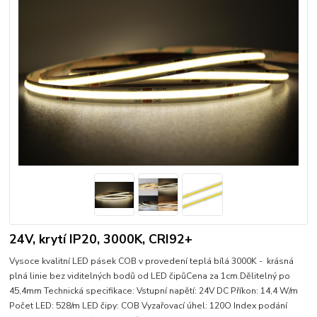
24V, krytí IP20, 3000K, CRI92+
Vysoce kvalitní LED pásek COB v provedení teplá bílá 3000K - krásná
plná linie bez viditelných bodů od LED čipůCena za 1cm.Dělitelný po
45,4mm Technická specifikace: Vstupní napětí: 24V DC Příkon: 14,4 W/m
Počet LED: 528/m LED čipy: COB Vyzařovací úhel: 120O Index podání