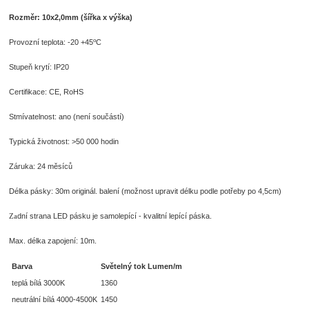
Rozměr: 10x2,0mm (šířka x výška)
o
Provozní teplota: -20 +45
C
Stupeň krytí: IP20
Certifikace: CE, RoHS
Stmívatelnost: ano (není součástí)
Typická životnost: >50 000 hodin
Záruka: 24 měsíců
Délka pásky: 30m originál. balení (možnost upravit délku podle potřeby po 4,5cm)
dní strana LED pásku je samolepící - kvalitní lepící páska.
Za
Max. délka zapojení: 10m.
Barva
Světelný tok Lumen/m
teplá bílá 3000K
1360
neutrální bílá 4000-4500K
1450