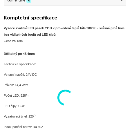
Komentáře
0
Kompletní specifikace
Vysoce kvalitní LED pásek COB v provedení teplá bílá 3000K - krásná plná linie
bez viditelných bodů od LED čipů
Cena za 1cm.
Dělitelný po 45,4mm
Technická specifikace:
Vstupní napětí: 24V DC
Příkon: 14,4 W/m
Počet LED: 528/m
LED čipy: COB
O
Vyzařovací úhel: 120
Index podání barev: Ra <92