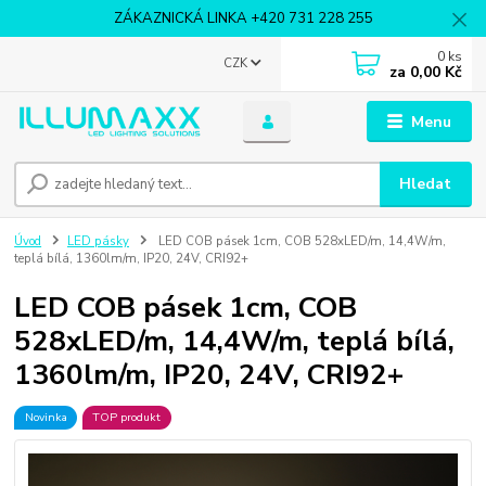
ZÁKAZNICKÁ LINKA +420 731 228 255
0
ks
CZK
za
0,00 Kč
Menu
Hledat
Úvod
LED pásky
LED COB pásek 1cm, COB 528xLED/m, 14,4W/m,
teplá bílá, 1360lm/m, IP20, 24V, CRI92+
LED COB pásek 1cm, COB
528xLED/m, 14,4W/m, teplá bílá,
1360lm/m, IP20, 24V, CRI92+
Novinka
TOP produkt