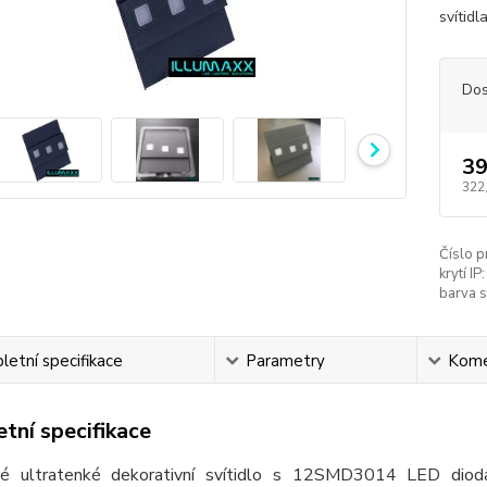
svítidl
Dos
39
322
Číslo p
krytí IP:
barva s
etní specifikace
Parametry
Kome
tní specifikace
é ultratenké dekorativní svítidlo s 12SMD3014 LED diodam