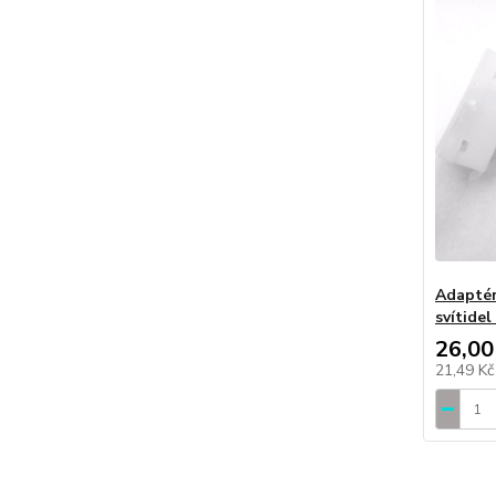
Adaptér
svítid
26,00
21,49 K