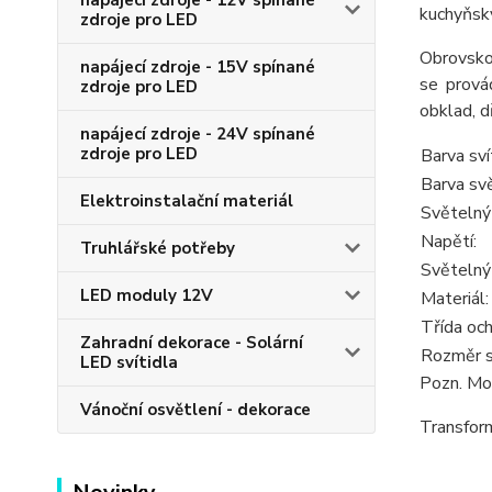
napájecí zdroje - 12V spínané
kuchyňský
zdroje pro LED
Obrovsko
napájecí zdroje - 15V spínané
se prová
zdroje pro LED
obklad, d
napájecí zdroje - 24V spínané
zdroje pro LED
Barva sv
Barva svě
Elektroinstalační materiál
Světelný
Napětí:
Truhlářské potřeby
Světelný
LED moduly 12V
Materiál:
Třída och
Zahradní dekorace - Solární
Rozměr sv
LED svítidla
Pozn. M
Vánoční osvětlení - dekorace
Transform