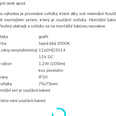
ch linek apod.
u výhodou je provedení svítidla, které díky své minimální tlou
dí montážním setem, který je součástí svítidla. Montážní šab
řevěný obklad) a svítidlo se na montážní šablonu nacvakne.
ítidla:
grafit
tla:
teplá bílá 3000K
 zdroj nevyměnitelný:
12xSMD3014
12V DC
 výkon:
1,2W (100lm)
kov, plexisklo
rany:
IP20
ítidla:
75x75mm
ontážní set je součástí balení.
átor není součástí balení.