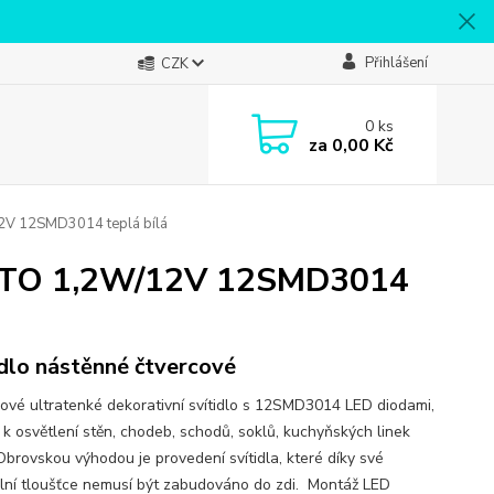
Přihlášení
CZK
0
ks
za
0,00 Kč
12V 12SMD3014 teplá bílá
DESTO 1,2W/12V 12SMD3014
idlo nástěnné čtvercové
ové ultratenké dekorativní svítidlo s 12SMD3014 LED diodami,
 k osvětlení stěn, chodeb, schodů, soklů, kuchyňských linek
Obrovskou výhodou je provedení svítidla, které díky své
lní tloušťce nemusí být zabudováno do zdi. Montáž LED