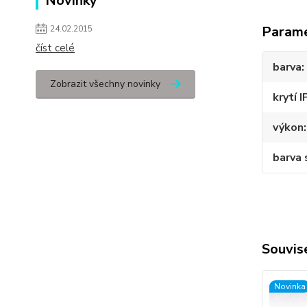
Novinky
Param
24.02.2015
číst celé
barva
Zobrazit všechny novinky
krytí I
výkon
barva 
Souvise
Novinka