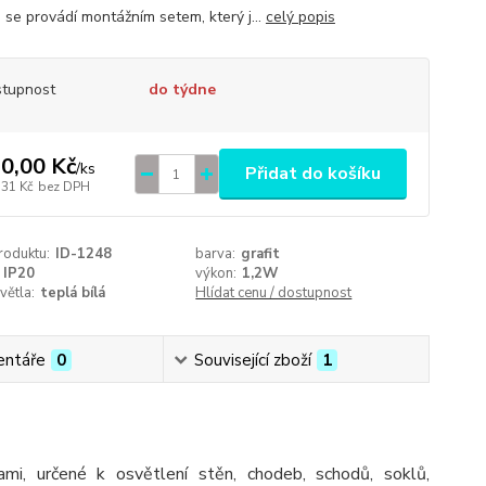
a se provádí montážním setem, který j...
celý popis
tupnost
do týdne
0,00 Kč
/
ks
Přidat do košíku
,31 Kč
bez DPH
roduktu:
ID-1248
barva:
grafit
IP20
výkon:
1,2W
větla:
teplá bílá
Hlídat cenu / dostupnost
ntáře
0
Související zboží
1
i, určené k osvětlení stěn, chodeb, schodů, soklů,