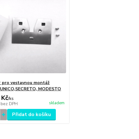
 pro vestavnou montáž
el UNICO,SECRETO, MODESTO
 Kč
/
ks
skladem
č
bez DPH
Přidat do košíku