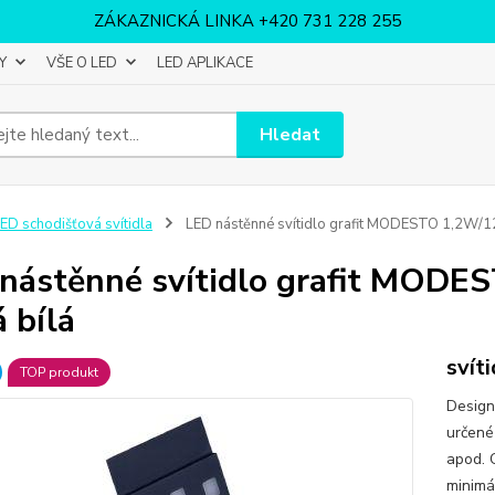
ZÁKAZNICKÁ LINKA +420 731 228 255
Y
VŠE O LED
LED APLIKACE
Hledat
ED schodišťová svítidla
LED nástěnné svítidlo grafit MODESTO 1,2W/
nástěnné svítidlo grafit MO
á bílá
svít
TOP produkt
Design
určené
apod. 
minimá