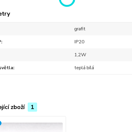
etry
grafit
P
IP20
1,2W
světla
teplá bílá
jící zboží
1