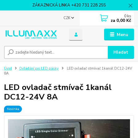
ZÁKAZNICKÁ LINKA +420 731 228 255
0
ks
CZK
za
0,00 Kč
Menu
Hledat
Úvod
Ovládání pro LED pásky
LED ovladač stmívač 1kanál DC12-24V
8A
LED ovladač stmívač 1kanál
DC12-24V 8A
Novinka