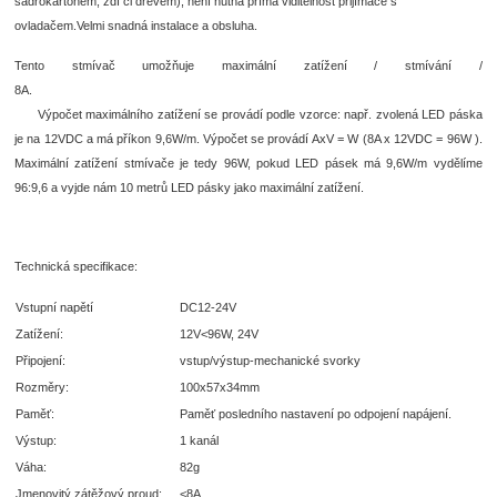
sádrokartonem, zdí či dřevem), není nutná přímá viditelnost přijímače s
ovladačem.Velmi snadná instalace a obsluha.
Tento stmívač umožňuje maximální zatížení / stmívání /
8A.
Výpočet maximálního zatížení se provádí podle vzorce: např. zvolená LED páska
je na 12VDC a má příkon 9,6W/m. Výpočet se provádí AxV = W (8A x 12VDC = 96W ).
Maximální zatížení stmívače je tedy 96W, pokud LED pásek má 9,6W/m vydělíme
96:9,6 a vyjde nám 10 metrů LED pásky jako maximální zatížení.
Technická specifikace:
Vstupní napětí
DC12-24V
Zatížení:
12V<96W, 24V
Připojení:
vstup/výstup-mechanické svorky
Rozměry:
100x57x34mm
Paměť:
Paměť posledního nastavení po odpojení napájení.
Výstup:
1 kanál
Váha:
82g
Jmenovitý zátěžový proud:
<8A