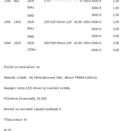
12W
960
2835
175*175*40mm
120°
AC85~265V
4000 K
1,00
60ks
6000 K
1,00
3000 K
2,00
SMD
18W
1450
2835
225*225*40mm
120°
AC85~265V
4000 K
2,00
90ks
6000 K
2,00
3000 K
3,00
SMD
24W
1920
2835
300*300*40mm
120°
AC85~265V
4000 K
3,00
120ks
6000 K
3,00
Použití se stmívačem: ne
Materiál: svítidlo - litý hliník(lakovaný bílý), difusor PMMA (mléčný)
Napájecí zdroj (LED driver) je součástí svítidla.
Průměrná životnost[h]: 40 000
Montáž na normálně zápalné podklady:
F
Třída izolace:
III
IP:20