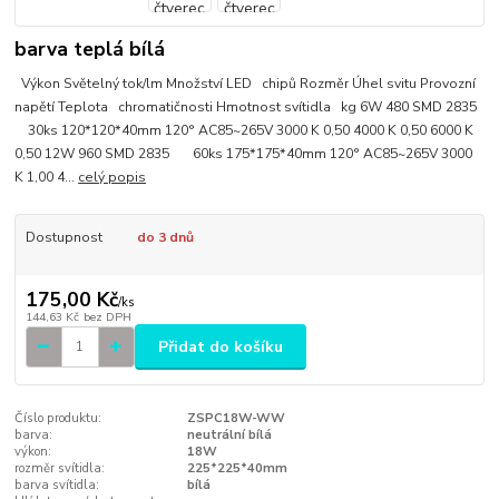
barva teplá bílá
Výkon Světelný tok/lm Množství LED chipů Rozměr Úhel svitu Provozní
napětí Teplota chromatičnosti Hmotnost svítidla kg 6W 480 SMD 2835
30ks 120*120*40mm 120° AC85~265V 3000 K 0,50 4000 K 0,50 6000 K
0,50 12W 960 SMD 2835 60ks 175*175*40mm 120° AC85~265V 3000
K 1,00 4...
celý popis
Dostupnost
do 3 dnů
175,00 Kč
/
ks
144,63 Kč
bez DPH
Přidat do košíku
Číslo produktu:
ZSPC18W-WW
barva:
neutrální bílá
výkon:
18W
rozměr svítidla:
225*225*40mm
barva svítidla:
bílá