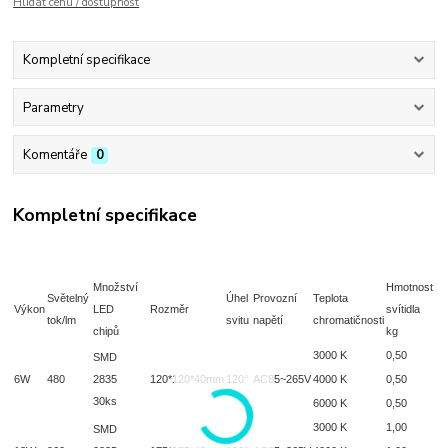
Hlídat cenu / dostupnost
Kompletní specifikace
Parametry
Komentáře
0
Kompletní specifikace
Množství
Hmotnost
Světelný
Úhel
Provozní
Teplota
Výkon
LED
Rozměr
svítidla
tok/lm
svitu
napětí
chromatičnosti
chipů
kg
3000 K
0,50
SMD
6W
480
2835
120*120*40mm
120°
AC85~265V
4000 K
0,50
30ks
6000 K
0,50
3000 K
1,00
SMD