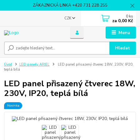
ZÁKAZNICKÁ LINKA +420 731 228 255
0
ks
CZK
za
0,00 Kč
Menu
Hledat
Úvod
LED panely ARIEL
LED panel přisazený čtverec 18W, 230V, IP20,
teplá bílá
LED panel přisazený čtverec 18W,
230V, IP20, teplá bílá
Novinka