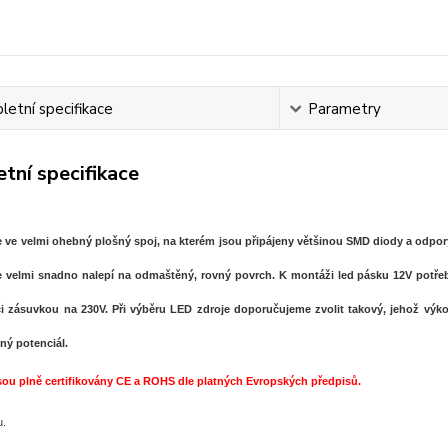
etní specifikace
Parametry
tní specifikace
 ve velmi ohebný plošný spoj, na kterém jsou připájeny většinou SMD diody a odpory
e velmi snadno nalepí na odmaštěný, rovný povrch. K montáži led pásku 12V potřebuj
i zásuvkou na 230V. Při výběru LED zdroje doporučujeme zvolit takový, jehož výk
lný potenciál.
sou plně certifikovány CE a ROHS dle platných Evropských předpisů.
u.