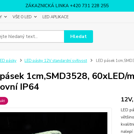
ZÁKAZNICKÁ LINKA +420 731 228 255
Y
VŠE O LED
LED APLIKACE
Hledat
ED pásky
LED pásky 12V standardní svítivost
LED pásek 1cm,SMD352
pásek 1cm,SMD3528, 60xLED/m, 
ovní IP64
12V,
ukt
LED pá
většin
kvalit
nalepí