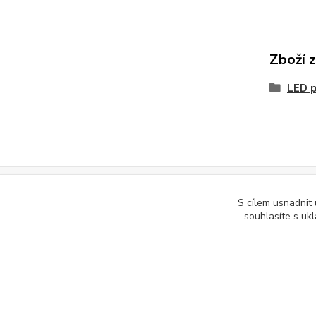
Zboží 
LED 
S cílem usnadnit
Podle zákona o evidenci tržeb je prodávající povinen vystavit kupuj
souhlasíte s uk