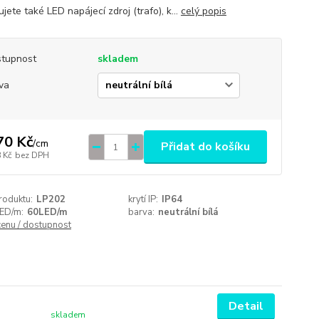
jete také LED napájecí zdroj (trafo), k...
celý popis
tupnost
skladem
va
70 Kč
/
cm
Přidat do košíku
 Kč
bez DPH
roduktu:
LP202
krytí IP:
IP64
LED/m:
60LED/m
barva:
neutrální bílá
cenu / dostupnost
Detail
skladem