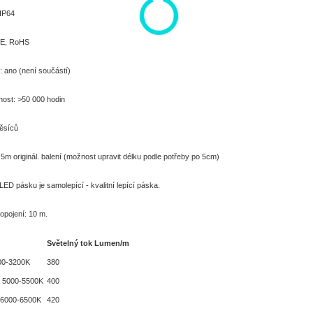
 IP64
 CE, RoHS
: ano (není součástí)
nost: >50 000 hodin
ěsíců
5m originál. balení (možnost upravit délku podle potřeby po 5cm)
LED pásku je samolepící - kvalitní lepící páska.
opojení: 10 m.
Světelný tok Lumen/m
900-3200K
380
lá 5000-5500K
400
 6000-6500K
420