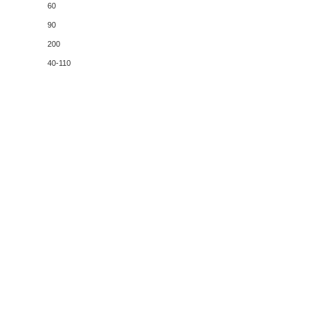
60
90
200
40-110