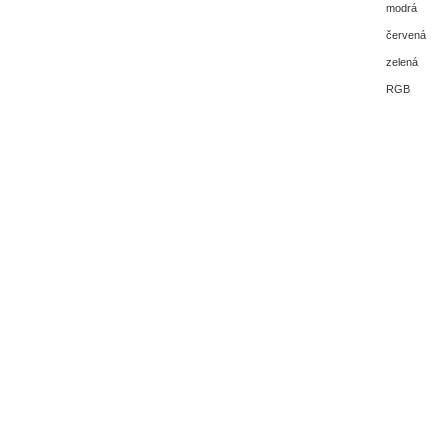
modrá
červená
zelená
RGB