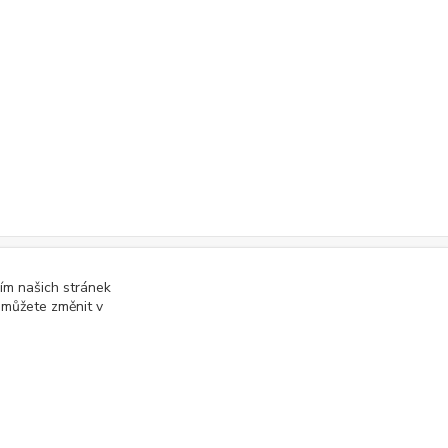
ím našich stránek
online; v případě technického výpadku pak nejpozději do 48 hodin
.
 můžete změnit v
Vytvořeno na
Eshop-rychle.cz