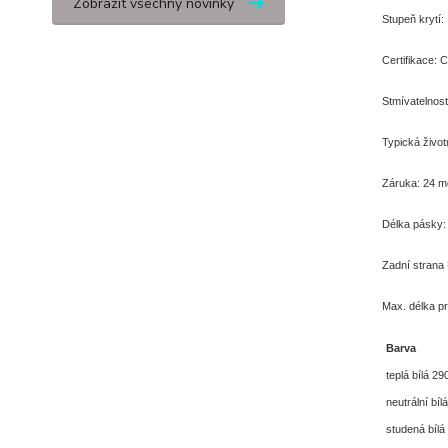
Zobrazit všechny novinky
Stupeň krytí:
Certifikace:
Stmívatelnost
Typická život
Záruka: 24 m
Délka pásky: 
Zadní strana 
Max. délka pr
Barva
teplá bílá 2
neutrální bí
studená bílá