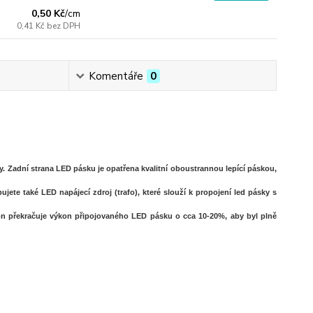
0,50 Kč
/
cm
0,41 Kč
bez DPH
Komentáře
0
. Zadní strana LED pásku je opatřena kvalitní oboustrannou lepící páskou,
ete také LED napájecí zdroj (trafo), které slouží k propojení led pásky s
on překračuje výkon připojovaného LED pásku o cca 10-20%, aby byl plně