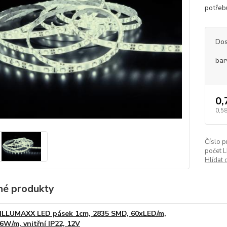
potřebu
Dos
bar
0,
0,58
Číslo p
počet 
Hlídat 
é produkty
ILLUMAXX LED pásek 1cm, 2835 SMD, 60xLED/m,
6W/m, vnitřní IP22, 12V