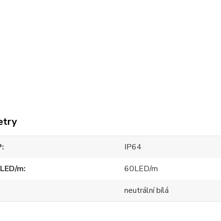
etry
P
IP64
 LED/m
60LED/m
neutrální bílá