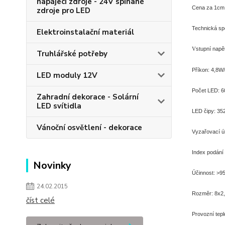
napájecí zdroje - 24V spínané
Cena za 1cm
zdroje pro LED
Technická spe
Elektroinstalační materiál
stupní napě
V
Truhlářské potřeby
Příkon: 4,8W
LED moduly 12V
Počet LED: 6
Zahradní dekorace - Solární
LED svítidla
LED čipy: 3
Vánoční osvětlení - dekorace
Vyzařovací ú
Index podání
Novinky
Účinnost: >9
24.02.2015
Rozměr: 8x2,
číst celé
Provozní tepl