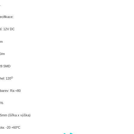
.
cifikace:
tí: 12V DC
/m
0/m
528 SMD
O
hel: 120
 barev: Ra <80
5%
5mm (šířka x výška)
o
ota: -20 +60
C