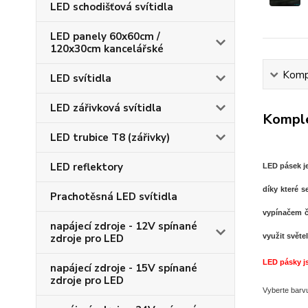
LED schodišťová svítidla
LED panely 60x60cm /
120x30cm kancelářské
Kompl
LED svítidla
LED zářivková svítidla
Komple
LED trubice T8 (zářivky)
LED reflektory
LED pásek je
díky které s
Prachotěsná LED svítidla
vypínačem č
napájecí zdroje - 12V spínané
zdroje pro LED
využit světe
LED pásky j
napájecí zdroje - 15V spínané
zdroje pro LED
Vyberte barv