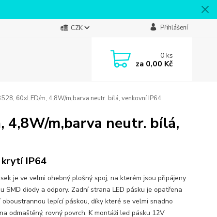
Přihlášení
CZK
0
ks
za
0,00 Kč
8, 60xLED/m, 4,8W/m,barva neutr. bílá, venkovní IP64
4,8W/m,barva neutr. bílá,
 krytí IP64
sek je ve velmi ohebný plošný spoj, na kterém jsou připájeny
ou SMD diody a odpory. Zadní strana LED pásku je opatřena
ní oboustrannou lepící páskou, díky které se velmi snadno
 na odmaštěný, rovný povrch. K montáži led pásku 12V