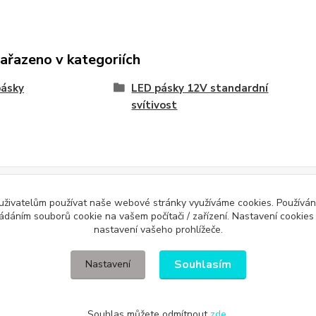
zařazeno v kategoriích
pásky
LED pásky 12V standardní
svítivost
Evidence Tržeb
 uživatelům používat naše webové stránky využíváme cookies. Používán
ícímu účtenku. Zároveň je povinen zaevidovat přijatou tržbu u správce daně 
ládáním souborů cookie na vašem počítači / zařízení. Nastavení cookies
nastavení vašeho prohlížeče.
Souhlasím
Nastavení
Souhlas můžete odmítnout
zde
.