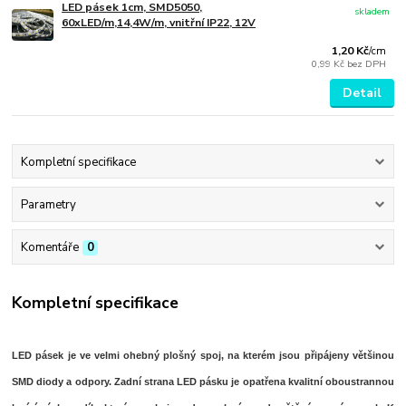
LED pásek 1cm, SMD5050,
skladem
60xLED/m,14,4W/m, vnitřní IP22, 12V
1,20 Kč
/
cm
0,99 Kč
bez DPH
Detail
Kompletní specifikace
Parametry
Komentáře
0
Kompletní specifikace
LED pásek je ve velmi ohebný plošný spoj, na kterém jsou připájeny většinou
SMD diody a odpory. Zadní strana LED pásku je opatřena kvalitní oboustrannou