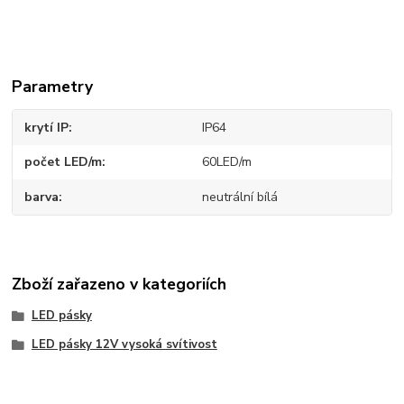
Parametry
krytí IP
IP64
počet LED/m
60LED/m
barva
neutrální bílá
Zboží zařazeno v kategoriích
LED pásky
LED pásky 12V vysoká svítivost