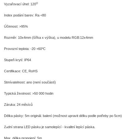
O
Vyzařovací úhel: 120
Index podání barev: Ra <80
Účinnost: >95%
Rozměr: 10x4mm (šířka x výška), u modelu RGB:12x4mm
o
Provozní teplota: -20 +60
C
Stupeň krytí: IP64
Certifikace: CE, RoHS
Stmívatelnost: ano (není součástí)
Typická životnost: >50 000 hodin
Záruka: 24 měsíců
Délka pásky: 5m originál. balení (možnost upravit délku podle potřeby po 5cm)
dní strana LED pásku je samolepící - kvalitní lepící páska.
Za
Max. délka propojení: 5m.