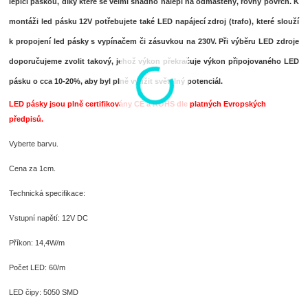
lepící páskou, díky které se velmi snadno nalepí na odmaštěný, rovný povrch. K
montáži led pásku 12V potřebujete také LED napájecí zdroj (trafo), které slouží
k propojení led pásky s vypínačem či zásuvkou na 230V. Při výběru LED zdroje
doporučujeme zvolit takový, jehož výkon překračuje výkon připojovaného LED
pásku o cca 10-20%, aby byl plně využit světelný potenciál.
LED pásky jsou plně certifikovány CE a ROHS dle platných Evropských
předpisů.
Vyberte barvu.
Cena za 1cm.
Technická specifikace:
stupní napětí: 12V DC
V
Příkon: 14,4W/m
Počet LED: 60/m
LED čipy: 5050 SMD