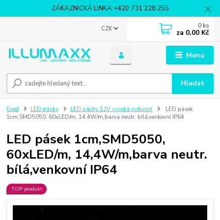
ZÁKAZNICKÁ LINKA +420 731 228 255
0
ks
CZK
za
0,00 Kč
Menu
Hledat
Úvod
LED pásky
LED pásky 12V vysoká svítivost
LED pásek
1cm,SMD5050, 60xLED/m, 14,4W/m,barva neutr. bílá,venkovní IP64
LED pásek 1cm,SMD5050,
60xLED/m, 14,4W/m,barva neutr.
bílá,venkovní IP64
TOP produkt