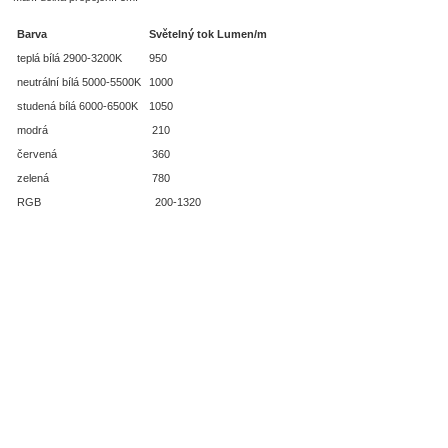
Barva
Světelný tok Lumen/m
teplá bílá 2900-3200K
950
neutrální bílá 5000-5500K
1000
studená bílá 6000-6500K
1050
modrá
210
červená
360
zelená
780
RGB
200-1320