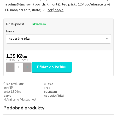
na odmaštěný, rovný povrch. K montáži led pásku 12V potřebujete také
LED napájecí zdroj (trafo), k...
celý popis
Dostupnost
skladem
barva
1,35 Kč
/
cm
1,12 Kč
bez DPH
Přidat do košíku
Číslo produktu:
LP602
krytí IP:
IP64
počet LED/m:
60LED/m
barva:
neutrální bílá
Hlídat cenu / dostupnost
Podobné produkty