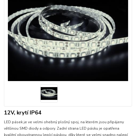
12V, krytí IP64
LED pásek je ve velmi ohebný plošný spoj, na kterém jsou připájeny
většinou SMD diody a odpory. Zadní strana LED pásku je opatřena
kvalitní oboustrannou lepící páskou, díky které se velmi snadno nalepí