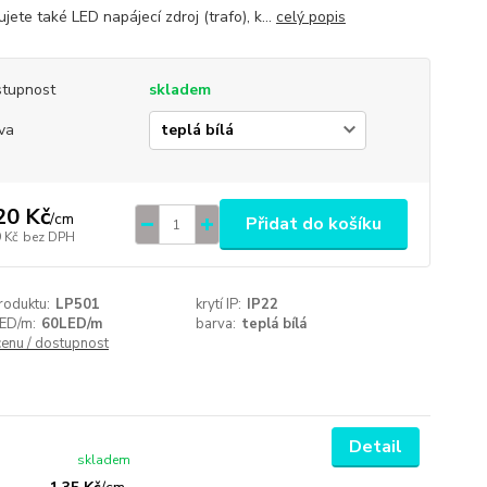
jete také LED napájecí zdroj (trafo), k...
celý popis
tupnost
skladem
va
20 Kč
/
cm
Přidat do košíku
 Kč
bez DPH
roduktu:
LP501
krytí IP:
IP22
LED/m:
60LED/m
barva:
teplá bílá
cenu / dostupnost
Detail
skladem