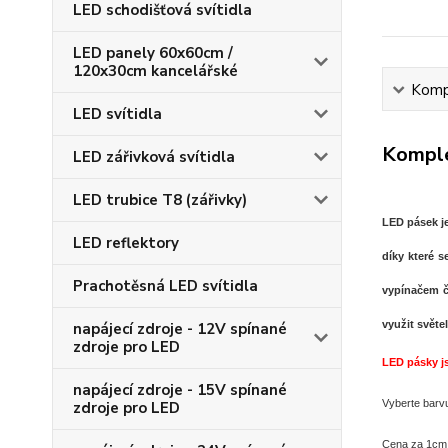
LED schodišťová svítidla
LED panely 60x60cm /
120x30cm kancelářské
Kompl
LED svítidla
Komple
LED zářivková svítidla
LED trubice T8 (zářivky)
LED pásek je
LED reflektory
díky které s
Prachotěsná LED svítidla
vypínačem č
využit světe
napájecí zdroje - 12V spínané
zdroje pro LED
LED pásky j
napájecí zdroje - 15V spínané
Vyberte barv
zdroje pro LED
Cena za 1cm