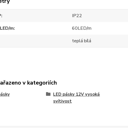
etry
P
IP22
 LED/m
60LED/m
teplá bílá
zařazeno v kategoriích
pásky
LED pásky 12V vysoká
svítivost