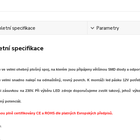
etní specifikace
Parametry
tní specifikace
 ve velmi ohebný plošný spoj, na kterém jsou připájeny většinou SMD diody a odpory
e velmi snadno nalepí na odmaštěný, rovný povrch. K montáži led pásku 12V potřebuj
i zásuvkou na 230V. Při výběru LED zdroje doporučujeme zvolit takový, jehož výk
lný potenciál.
sou plně certifikovány CE a ROHS dle platných Evropských předpisů.
u.
.