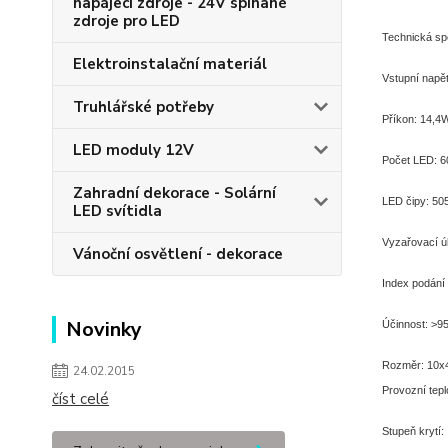
napájecí zdroje - 24V spínané
zdroje pro LED
Technická spe
Elektroinstalační materiál
Vstupní napě
Truhlářské potřeby
Příkon: 14,4
LED moduly 12V
Počet LED: 6
Zahradní dekorace - Solární
LED čipy: 5
LED svítidla
Vyzařovací ú
Vánoční osvětlení - dekorace
Index podání
Novinky
Účinnost: >9
Rozměr: 10x4
24.02.2015
Provozní tepl
číst celé
Stupeň krytí: