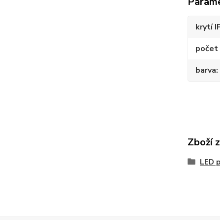
Param
krytí I
počet
barva
Zboží 
LED 