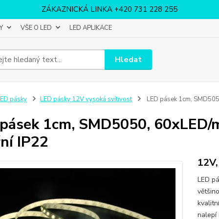
ZÁKAZNICKÁ LINKA +420 731 228 255
Y
VŠE O LED
LED APLIKACE
Hledat
ED pásky
LED pásky 12V vysoká svítivost
LED pásek 1cm, SMD5050,
pásek 1cm, SMD5050, 60xLED/m,
řní IP22
12V,
LED pá
většin
kvalit
nalepí