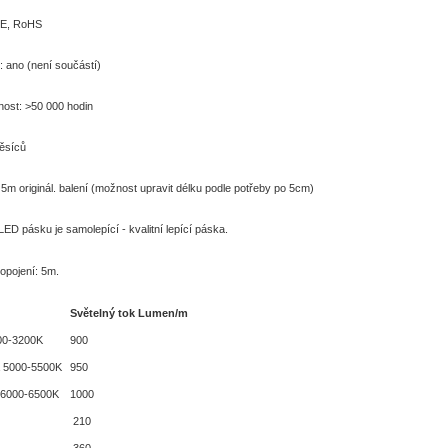
 CE, RoHS
: ano (není součástí)
nost: >50 000 hodin
ěsíců
5m originál. balení (možnost upravit délku podle potřeby po 5cm)
LED pásku je samolepící - kvalitní lepící páska.
opojení: 5m.
Světelný tok Lumen/m
900-3200K
900
lá 5000-5500K
950
 6000-6500K
1000
210