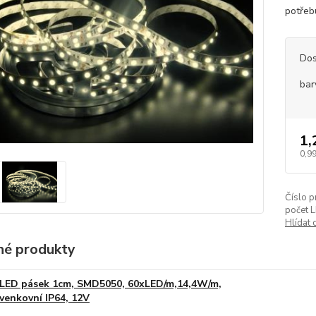
potřebu
Dos
bar
1,
0,99
Číslo p
počet 
Hlídat 
é produkty
LED pásek 1cm, SMD5050, 60xLED/m,14,4W/m,
venkovní IP64, 12V