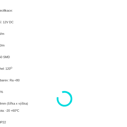
cifikace:
tí: 12V DC
W/m
0/m
050 SMD
O
hel: 120
 barev: Ra <80
5%
mm (šířka x výška)
o
ota: -20 +60
C
 IP22