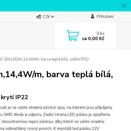
Přihlášení
CZK
0
ks
za
0,00 Kč
 60xLED/m,14,4W/m, barva teplá bílá, vnitřní IP22
14,4W/m, barva teplá bílá,
 krytí IP22
sek je ve velmi ohebný plošný spoj, na kterém jsou připájeny
ou SMD diody a odpory. Zadní strana LED pásku je opatřena
ní oboustrannou lepící páskou, díky které se velmi snadno
 na odmaštěný, rovný povrch. K montáži led pásku 12V