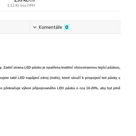
1,35 Kč
/
cm
1,12 Kč
bez DPH
Komentáře
0
. Zadní strana LED pásku je opatřena kvalitní oboustrannou lepící páskou,
ete také LED napájecí zdroj (trafo), které slouží k propojení led pásky s
on překračuje výkon připojovaného LED pásku o cca 10-20%, aby byl plně