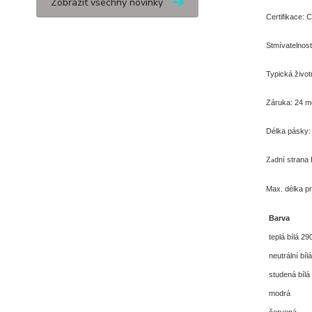
Zobrazit všechny novinky
Certifikace:
Stmívatelnost
Typická život
Záruka: 24 m
Délka pásky: 
dní strana 
Za
Max. délka pr
Barva
teplá bílá 2
neutrální bí
studená bílá
modrá