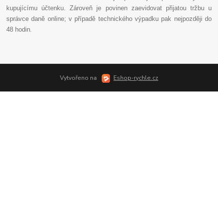
kupujícímu účtenku. Zároveň je povinen zaevidovat přijatou tržbu u
správce daně online; v případě technického výpadku pak nejpozději do
48 hodin
.
Vytvořeno na
Eshop-rychle.cz