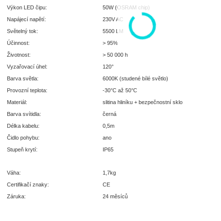
Výkon LED čipu:
50W (OSRAM chip)
Napájecí napětí:
230V AC
Světelný tok:
5500 LM
Účinnost:
> 95%
Životnost:
> 50 000 h
Vyzařovací úhel:
120°
Barva světla:
6000K (studené bílé světlo)
Provozní teplota:
-30°C až 50°C
Materiál:
slitina hliníku + bezpečnostní sklo
Barva svítidla:
černá
Délka kabelu:
0,5m
Čidlo pohybu:
ano
Stupeň krytí:
IP65
Váha:
1,7kg
Certifikačí znaky:
CE
Záruka:
24 měsíců