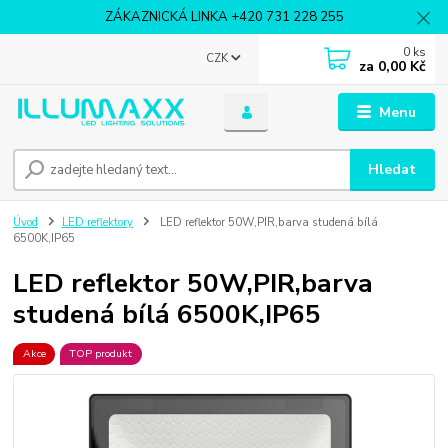
ZÁKAZNICKÁ LINKA +420 731 228 255
0
ks
CZK
za
0,00 Kč
Menu
Hledat
Úvod
LED reflektory
LED reflektor 50W,PIR,barva studená bílá
6500K,IP65
LED reflektor 50W,PIR,barva
studená bílá 6500K,IP65
Akce
TOP produkt