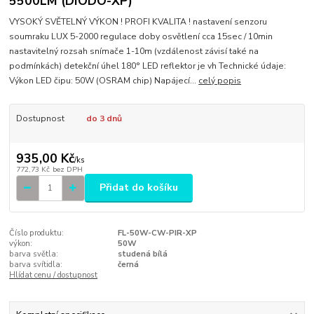
5500LM (DIODO-XP)
VYSOKÝ SVĚTELNÝ VÝKON ! PROFI KVALITA ! nastavení senzoru
soumraku LUX 5-2000 regulace doby osvětlení cca 15sec / 10min
nastavitelný rozsah snímače 1-10m (vzdálenost závisí také na
podmínkách) detekční úhel 180° LED reflektor je vh Technické údaje:
Výkon LED čipu: 50W (OSRAM chip) Napájecí...
celý popis
Dostupnost
do 3 dnů
935,00 Kč
/
ks
772,73 Kč
bez DPH
Přidat do košíku
Číslo produktu:
FL-50W-CW-PIR-XP
výkon:
50W
barva světla:
studená bílá
barva svítidla:
černá
Hlídat cenu / dostupnost