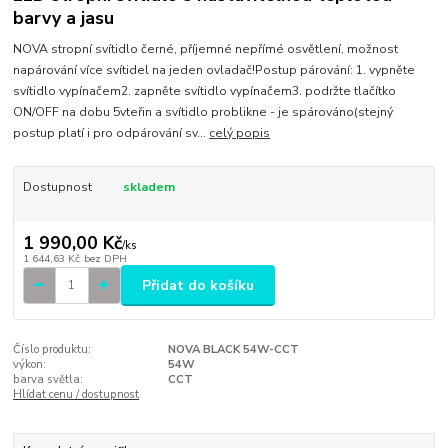
barvy a jasu
NOVA stropní svítidlo černé, příjemné nepřímé osvětlení, možnost
napárování více svítidel na jeden ovladač!Postup párování: 1. vypněte
svítidlo vypínačem2. zapněte svítidlo vypínačem3. podržte tlačítko
ON/OFF na dobu 5vteřin a svítidlo problikne - je spárováno(stejný
postup platí i pro odpárování sv...
celý popis
Dostupnost
skladem
1 990,00 Kč
/
ks
1 644,63 Kč
bez DPH
Přidat do košíku
Číslo produktu:
NOVA BLACK 54W-CCT
výkon:
54W
barva světla:
CCT
Hlídat cenu / dostupnost