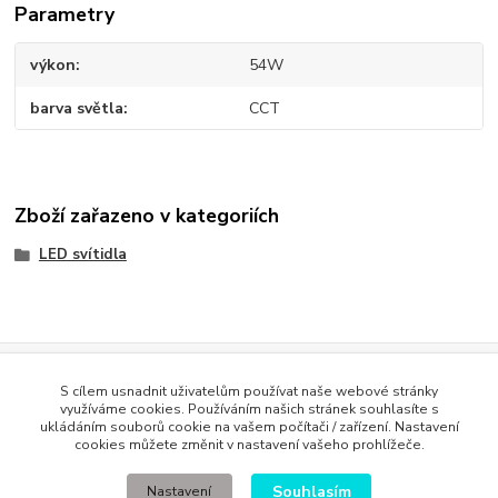
Parametry
výkon
54W
barva světla
CCT
Zboží zařazeno v kategoriích
LED svítidla
Evidence Tržeb
S cílem usnadnit uživatelům používat naše webové stránky
Podle zákona o evidenci tržeb je prodávající povinen vystavit
využíváme cookies. Používáním našich stránek souhlasíte s
kupujícímu účtenku. Zároveň je povinen zaevidovat přijatou tržbu u
ukládáním souborů cookie na vašem počítači / zařízení. Nastavení
správce daně online; v případě technického výpadku pak nejpozději do
cookies můžete změnit v nastavení vašeho prohlížeče.
48 hodin
.
Souhlasím
Nastavení