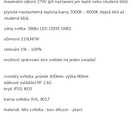
maximální výkon) 27W (při nastavení jen teplé nebo studené bílé)
plynule nastavitelná teplota barvy 3000K – 6000K (teplá bílá až
studená bílá)
zdroj světla: 380ks LED (2835 SMD)
účinnost 110LM/W
stmívání 1% - 100%
možnost spárování více svítidel na jeden ovladač
rozměry svítidla: průměr 400mm, výška 80mm
dálkové ovládání RF 2,4G
krytí: IP20, IK03
barva svítidla: RAL 9017
materiál: tělo svítidla - kov, difuzor - plast