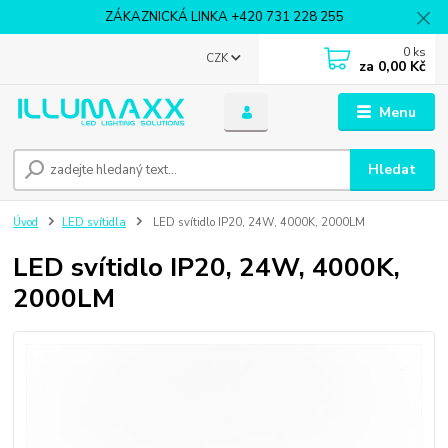
ZÁKAZNICKÁ LINKA +420 731 228 255
0
ks
CZK
za
0,00 Kč
Menu
Hledat
Úvod
LED svítidla
LED svítidlo IP20, 24W, 4000K, 2000LM
LED svítidlo IP20, 24W, 4000K,
2000LM