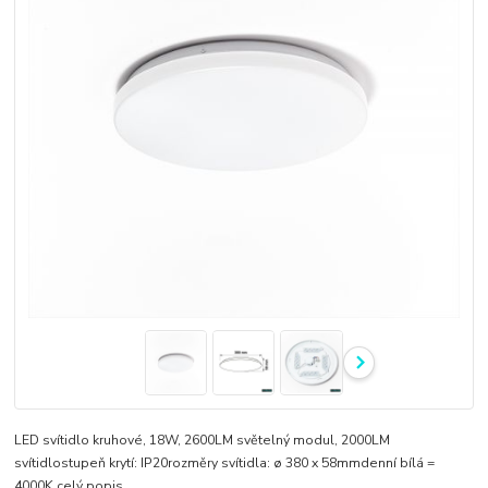
LED svítidlo kruhové, 18W, 2600LM světelný modul, 2000LM
svítidlostupeň krytí: IP20rozměry svítidla: ø 380 x 58mmdenní bílá =
4000K
celý popis