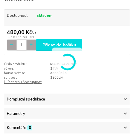
Dostupnost
skladem
480,00 Kč
/
ks
396,69 Kč
bez DPH
Přidat do košíku
Číslo produktu:
MARS 24W-NW
výkon:
24W
barva světla:
denní bílá
svítivost:
2100LM
Hlídat cenu / dostupnost
Kompletní specifikace
Parametry
Komentáře
0