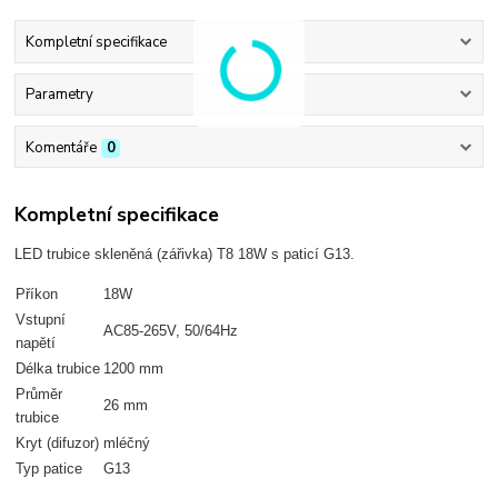
Kompletní specifikace
Parametry
Komentáře
0
Kompletní specifikace
LED trubice skleněná (zářivka) T8 18W s paticí G13.
Příkon
18W
Vstupní
AC85-265V, 50/64Hz
napětí
Délka trubice
1200 mm
Průměr
26 mm
trubice
Kryt (difuzor)
mléčný
Typ patice
G13