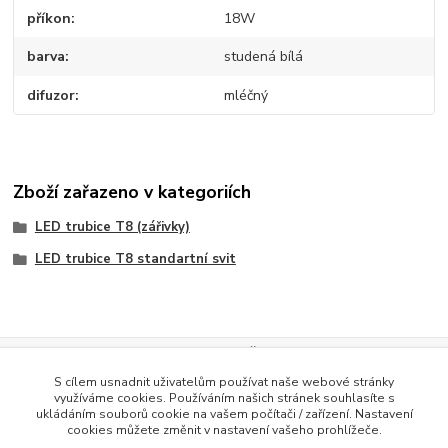
příkon
18W
barva
studená bílá
difuzor
mléčný
Zboží zařazeno v kategoriích
LED trubice T8 (zářivky)
LED trubice T8 standartní svit
Evidence Tržeb
S cílem usnadnit uživatelům používat naše webové stránky
Podle zákona o evidenci tržeb je prodávající povinen vystavit
využíváme cookies. Používáním našich stránek souhlasíte s
kupujícímu účtenku. Zároveň je povinen zaevidovat přijatou tržbu u
ukládáním souborů cookie na vašem počítači / zařízení. Nastavení
správce daně online; v případě technického výpadku pak nejpozději do
cookies můžete změnit v nastavení vašeho prohlížeče.