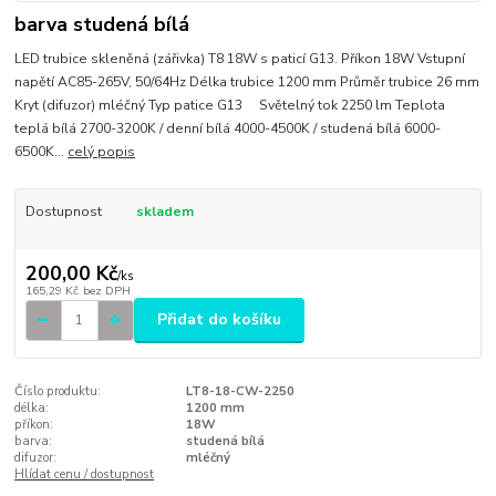
barva studená bílá
LED trubice skleněná (zářivka) T8 18W s paticí G13. Příkon 18W Vstupní
napětí AC85-265V, 50/64Hz Délka trubice 1200 mm Průměr trubice 26 mm
Kryt (difuzor) mléčný Typ patice G13 Světelný tok 2250 lm Teplota
teplá bílá 2700-3200K / denní bílá 4000-4500K / studená bílá 6000-
6500K...
celý popis
Dostupnost
skladem
200,00 Kč
/
ks
165,29 Kč
bez DPH
Přidat do košíku
Číslo produktu:
LT8-18-CW-2250
délka:
1200 mm
příkon:
18W
barva:
studená bílá
difuzor:
mléčný
Hlídat cenu / dostupnost