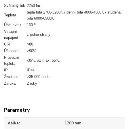
Světelný tok
2250 lm
teplá bílá 2700-3200K / denní bílá 4000-4500K / studená
Teplota
bílá 6000-6500K
o
Úhel svitu
160
Vstupní
z jedné strany
napájení
CRI
>80
Účinnost
>90%
Provozní
-35°C až max. 55°C
teplota
IP
IP44
Životnost
>35.000 hodin
Záruka
2 roky
Parametry
délka
1200 mm