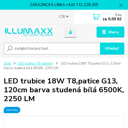
ZÁKAZNICKÁ LINKA +420 731 228 255
0
ks
CZK
za
0,00 Kč
Menu
Hledat
Úvod
LED trubice T8 (zářivky)
LED trubice 18W T8,patice G13, 120cm
barva studená bílá 6500K, 2250 LM
LED trubice 18W T8,patice G13,
120cm barva studená bílá 6500K,
2250 LM
Novinka