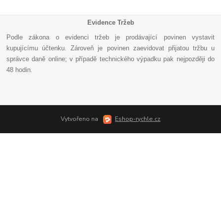
Evidence Tržeb
Podle zákona o evidenci tržeb je prodávající povinen vystavit
kupujícímu účtenku. Zároveň je povinen zaevidovat přijatou tržbu u
správce daně online; v případě technického výpadku pak nejpozději do
48 hodin
.
Vytvořeno na
Eshop-rychle.cz