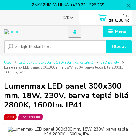
ZÁKAZNICKÁ LINKA +420 731 228 255
0
ks
CZK
za
0,00 Kč
Menu
Hledat
Úvod
LED panely 60x60cm / 120x30cm kancelářské
LED panely
Lumenmax LED panel 300x300 mm, 18W, 230V, barva teplá bílá 2800K,
1600lm, IP41
Lumenmax LED panel 300x300
mm, 18W, 230V, barva teplá bílá
2800K, 1600lm, IP41
Akce
TOP produkt