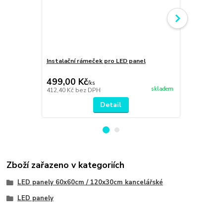
Instalační rámeček pro LED panel
ILLUMAXX zá
600×600, 1 m
499,00 Kč
310,00 K
/
ks
skladem
412,40 Kč
bez DPH
256,20 Kč
be
Detail
Zboží zařazeno v kategoriích
LED panely 60x60cm / 120x30cm kancelářské
LED panely