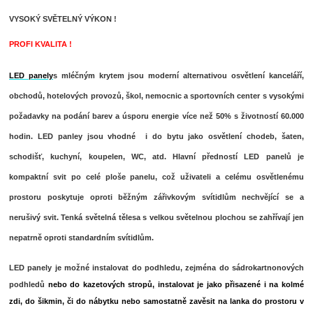
VYSOKÝ SVĚTELNÝ VÝKON !
PROFI KVALITA !
LED panely
s mléčným krytem jsou moderní alternativou osvětlení kanceláří,
obchodů, hotelových provozů, škol, nemocnic a sportovních center s vysokými
požadavky na podání barev a úsporu energie více než 50% s životností 60.000
hodin. LED panley jsou vhodné i do bytu jako osvětlení chodeb, šaten,
schodišť, kuchyní, koupelen, WC, atd. Hlavní předností LED panelů je
kompaktní svit po celé ploše panelu, což uživateli a celému osvětlenému
prostoru poskytuje oproti běžným zářivkovým svítidlům nechvějící se a
nerušivý svit. Tenká světelná tělesa s velkou světelnou plochou se zahřívají jen
nepatrně oproti standardním svítidlům.
LED panely je možné instalovat do podhledu, zejména do sádrokartnonových
podhledů
nebo do kazetových stropů
,
instalovat je jako přisazené i na kolmé
zdi, do šikmin, či do nábytku nebo samostatně zavěsit na lanka do prostoru v