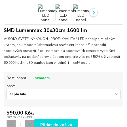
SMD Lumenmax 30x30cm 1600 lm
VYSOKÝ SVĚTELNÝ VÝKON ! PROFI KVALITA ! LED panely s mléčným
krytem jsou moderní alternativou osvětlení kanceláří, obchodů,
hotelových provozů, škol, nemocnic a sportovních center s vysokými
požadavky na podání barev a úsporu energie více než 50% s životností
60.000 hodin. LED panley jsou vhodné i ...
celý popis
Dostupnost
skladem
barva
590,00 Kč
/
ks
487,60 Kč
bez DPH
Přidat do košíku