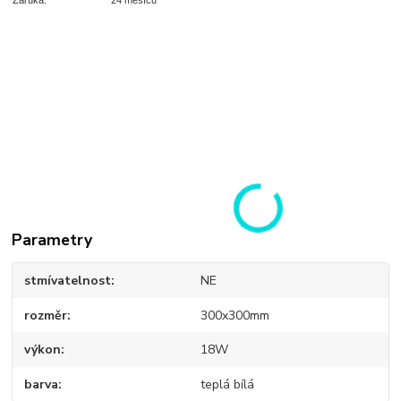
Záruka:
24 měsíců
Parametry
stmívatelnost
NE
rozměr
300x300mm
výkon
18W
barva
teplá bílá