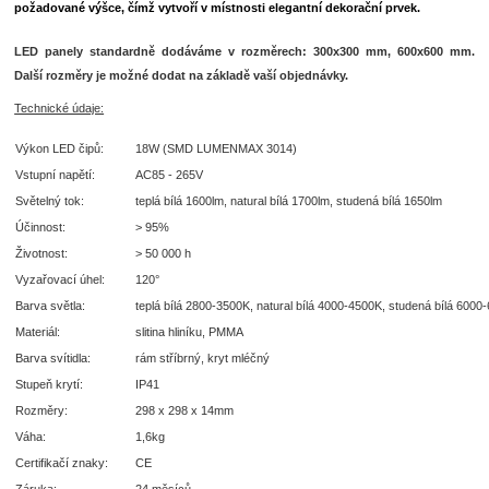
požadované výšce, čímž vytvoří v místnosti elegantní dekorační prvek.
LED panely standardně dodáváme v rozměrech: 300x300 mm, 600x600 mm.
Další rozměry je možné dodat na základě vaší objednávky.
Technické údaje:
Výkon LED čipů:
18W (SMD LUMENMAX 3014)
Vstupní napětí:
AC85 - 265V
Světelný tok:
teplá bílá 1600lm, natural bílá 1700lm, studená bílá 1650lm
Účinnost:
> 95%
Životnost:
> 50 000 h
Vyzařovací úhel:
120°
Barva světla:
teplá bílá 2800-3500K, natural bílá 4000-4500K, studená bílá 6000
Materiál:
slitina hliníku, PMMA
Barva svítidla:
rám stříbrný, kryt mléčný
Stupeň krytí:
IP41
Rozměry:
298 x 298 x 14mm
Váha:
1,6kg
Certifikačí znaky:
CE