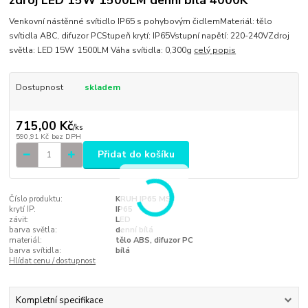
Venkovní nástěnné svítidlo IP65 s pohybovým čidlemMateriál: tělo
svítidla ABC, difuzor PCStupeň krytí: IP65Vstupní napětí: 220-240VZdroj
světla: LED 15W 1500LM Váha svítidla: 0,300g
celý popis
Dostupnost
skladem
715,00 Kč
/
ks
590,91 Kč
bez DPH
Přidat do košíku
Číslo produktu:
KRUH IP65 MS
krytí IP:
IP65
závit:
LED
barva světla:
denní bílá
materiál:
tělo ABS, difuzor PC
barva svítidla:
bílá
Hlídat cenu / dostupnost
Kompletní specifikace