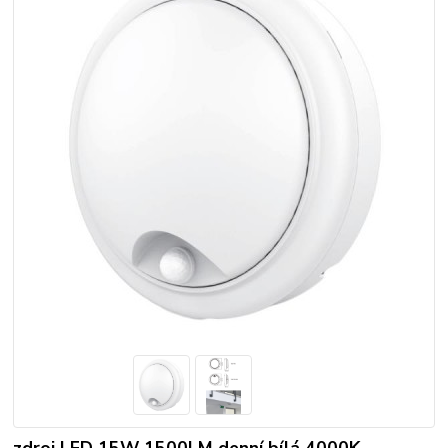
zdroj LED 15W 1500LM denní bílá 4000K