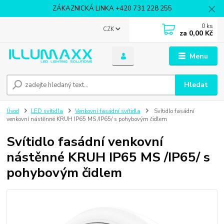
ZÁKAZNICKÁ LINKA +420 731 228 255
0
ks
CZK
za
0,00 Kč
Menu
Hledat
Úvod
LED svítidla
Venkovní fasádní svítidla
Svítidlo fasádní
venkovní nástěnné KRUH IP65 MS /IP65/ s pohybovým čidlem
Svítidlo fasádní venkovní
nástěnné KRUH IP65 MS /IP65/ s
pohybovým čidlem