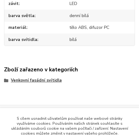
závit
LED
barva světla
denní bílá
materiál
tělo ABS, difuzor PC
barva svítidla
bílá
Zboží zařazeno v kategoriích
Venkovní fasádní svítidla
Evidence Tržeb
S cílem usnadnit uživatelům používat naše webové stránky
Podle zákona o evidenci tržeb je prodávající povinen vystavit
využíváme cookies. Používáním našich stránek souhlasíte s
kupujícímu účtenku. Zároveň je povinen zaevidovat přijatou tržbu u
ukládáním souborů cookie na vašem počítači / zařízení. Nastavení
správce daně online; v případě technického výpadku pak nejpozději do
cookies můžete změnit v nastavení vašeho prohlížeče.