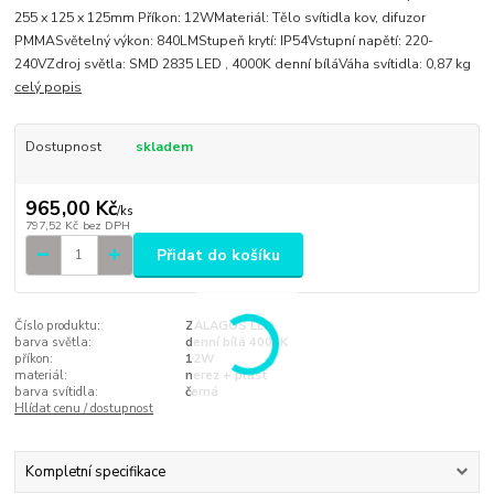
255 x 125 x 125mm Příkon: 12WMateriál: Tělo svítidla kov, difuzor
PMMASvětelný výkon: 840LMStupeň krytí: IP54Vstupní napětí: 220-
240VZdroj světla: SMD 2835 LED , 4000K denní bíláVáha svítidla: 0,87 kg
celý popis
Dostupnost
skladem
965,00 Kč
/
ks
797,52 Kč
bez DPH
Přidat do košíku
Číslo produktu:
ZALAGOS LED
barva světla:
denní bílá 4000K
příkon:
12W
materiál:
nerez + plast
barva svítidla:
černá
Hlídat cenu / dostupnost
Kompletní specifikace