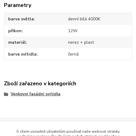
Parametry
barva světla
denní bílá 4000K
příkon
12W
materiál
nerez + plast
barva svítidla
černá
Zboží zařazeno v kategoriích
Venkovní fasádní svítidla
Evidence Tržeb
S cílem usnadnit uživatelům používat naše webové stránky
Podle zákona o evidenci tržeb je prodávající povinen vystavit