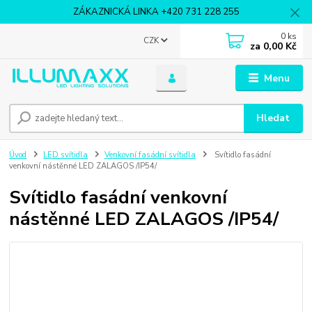
ZÁKAZNICKÁ LINKA +420 731 228 255
0
ks
CZK
za
0,00 Kč
Menu
Hledat
Úvod
LED svítidla
Venkovní fasádní svítidla
Svítidlo fasádní
venkovní nástěnné LED ZALAGOS /IP54/
Svítidlo fasádní venkovní
nástěnné LED ZALAGOS /IP54/