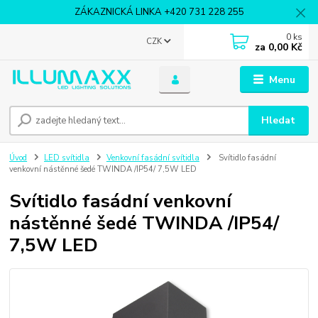
ZÁKAZNICKÁ LINKA +420 731 228 255
0
ks
CZK
za
0,00 Kč
Menu
Hledat
Úvod
LED svítidla
Venkovní fasádní svítidla
Svítidlo fasádní
venkovní nástěnné šedé TWINDA /IP54/ 7,5W LED
Svítidlo fasádní venkovní
nástěnné šedé TWINDA /IP54/
7,5W LED