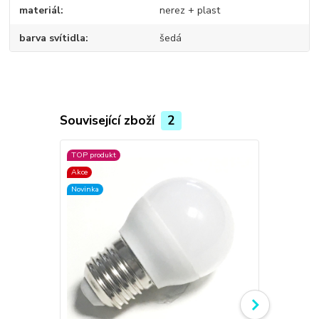
materiál
nerez + plast
barva svítidla
šedá
Související zboží
2
TOP produkt
TOP produkt
Akce
Akce
Novinka
Novinka