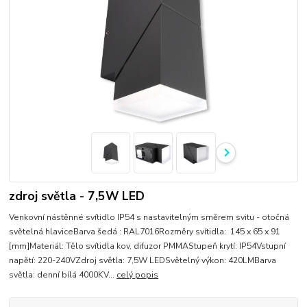
zdroj světla - 7,5W LED
Venkovní nástěnné svítidlo IP54 s nastavitelným směrem svitu - otočná
světelná hlaviceBarva šedá : RAL7016Rozměry svítidla: 145 x 65 x 91
[mm]Materiál: Tělo svítidla kov, difuzor PMMAStupeň krytí: IP54Vstupní
napětí: 220-240VZdroj světla: 7,5W LEDSvětelný výkon: 420LMBarva
světla: denní bílá 4000KV...
celý popis