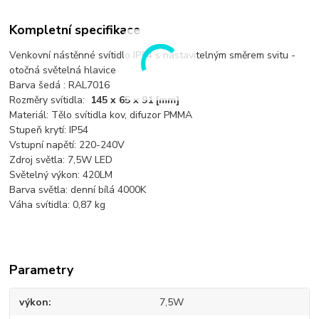
Kompletní specifikace
Venkovní nástěnné svítidlo IP54 s nastavitelným směrem svitu -
otočná světelná hlavice
Barva šedá : RAL7016
Rozměry svítidla:
145 x 65 x 91 [mm]
Materiál: Tělo svítidla kov, difuzor PMMA
Stupeň krytí: IP54
Vstupní napětí: 220-240V
Zdroj světla: 7,5W LED
Světelný výkon: 420LM
Barva světla: denní bílá 4000K
Váha svítidla: 0,87 kg
Parametry
výkon
7,5W