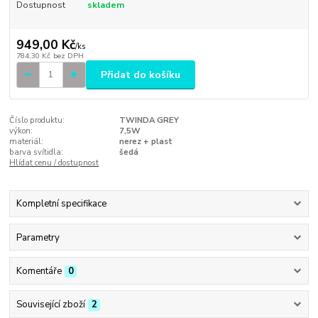
Dostupnost
skladem
949,00 Kč
/
ks
784,30 Kč
bez DPH
Přidat do košíku
Číslo produktu:
TWINDA GREY
výkon:
7,5W
materiál:
nerez + plast
barva svítidla:
šedá
Hlídat cenu / dostupnost
Kompletní specifikace
Parametry
Komentáře
0
Související zboží
2