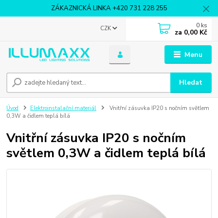
ZÁKAZNICKÁ LINKA +420 731 228 255
0
ks
CZK
za
0,00 Kč
Menu
Hledat
Úvod
Elektroinstalační materiál
Vnitřní zásuvka IP20 s nočním světlem
0,3W a čidlem teplá bílá
Vnitřní zásuvka IP20 s nočním
světlem 0,3W a čidlem teplá bílá