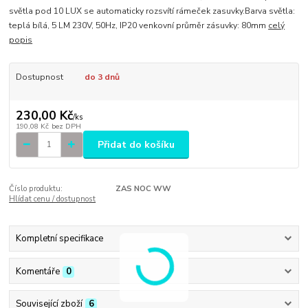
světla pod 10 LUX se automaticky rozsvítí rámeček zasuvky.Barva světla:
teplá bílá, 5 LM 230V, 50Hz, IP20 venkovní průměr zásuvky: 80mm
celý
popis
Dostupnost
do 3 dnů
230,00 Kč
/
ks
190,08 Kč
bez DPH
Přidat do košíku
Číslo produktu:
ZAS NOC WW
Hlídat cenu / dostupnost
Kompletní specifikace
Komentáře
0
Související zboží
6