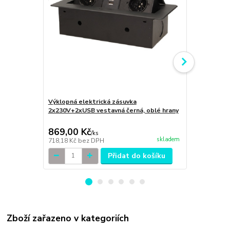
Výklopná elektrická zásuvka
Výklopná el
2x230V+2xUSB vestavná černá, oblé hrany
2x230V+2xUS
hrany
869,00 Kč
799,00 K
/
ks
skladem
718,18 Kč
bez DPH
660,33 Kč
be
Přidat do košíku
Zboží zařazeno v kategoriích