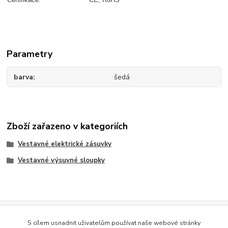
Parametry
barva
šedá
Zboží zařazeno v kategoriích
Vestavné elektrické zásuvky
Vestavné výsuvné sloupky
Evidence Tržeb
S cílem usnadnit uživatelům používat naše webové stránky
Podle zákona o evidenci tržeb je prodávající povinen vystavit