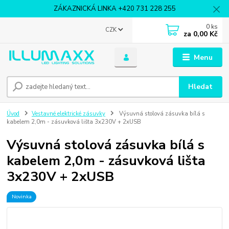
ZÁKAZNICKÁ LINKA +420 731 228 255
0
ks
CZK
za
0,00 Kč
Menu
Hledat
Úvod
Vestavné elektrické zásuvky
Výsuvná stolová zásuvka bílá s
kabelem 2,0m - zásuvková lišta 3x230V + 2xUSB
Výsuvná stolová zásuvka bílá s
kabelem 2,0m - zásuvková lišta
3x230V + 2xUSB
Novinka