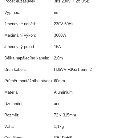
Počet el.zásuvek:
3ks 230V + 2x USB
Vypínač:
ne
Jmenovité napětí:
230V 50Hz
Maximální výkon:
3680W
Jmenovitý proud:
16A
Délka napájecího kabelu:
2,0m
Druh kabelu:
H05VV-F3Gx1,5mm2
Průměr montážního otvoru:
60mm
Materiál:
Aluminium
Uzemnění:
ano
Rozměr:
72 x 315mm
Váha:
1,1kg
Certifikace:
CE, RoHS