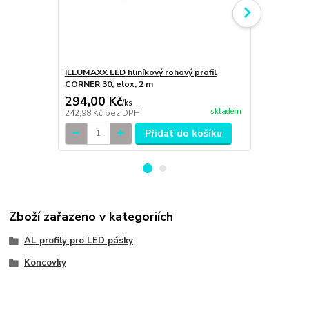
ILLUMAXX LED hliníkový rohový profil
ILLUMAXX ml
CORNER 30, elox, 2 m
CORNER 30 
294,00 Kč
211,00 K
/
ks
skladem
242,98 Kč
bez DPH
174,38 Kč
be
Přidat do košíku
Zboží zařazeno v kategoriích
AL profily pro LED pásky
Koncovky