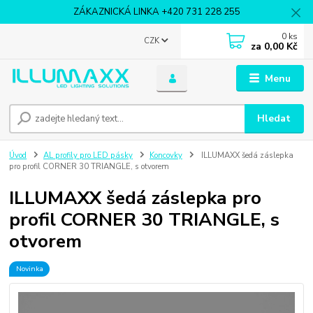
ZÁKAZNICKÁ LINKA +420 731 228 255
0
ks
CZK
za
0,00 Kč
Menu
Hledat
Úvod
AL profily pro LED pásky
Koncovky
ILLUMAXX šedá záslepka
pro profil CORNER 30 TRIANGLE, s otvorem
ILLUMAXX šedá záslepka pro
profil CORNER 30 TRIANGLE, s
otvorem
Novinka