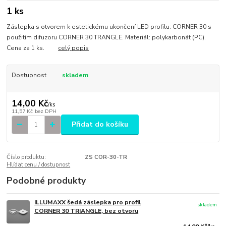
1 ks
Záslepka s otvorem k estetickému ukončení LED profilu: CORNER 30 s
použitím difuzoru CORNER 30 TRANGLE. Materiál: polykarbonát (PC).
Cena za 1 ks.
celý popis
Dostupnost
skladem
14,00 Kč
/
ks
11,57 Kč
bez DPH
Přidat do košíku
Číslo produktu:
ZS COR-30-TR
Hlídat cenu / dostupnost
Podobné produkty
ILLUMAXX šedá záslepka pro profil
skladem
CORNER 30 TRIANGLE, bez otvoru