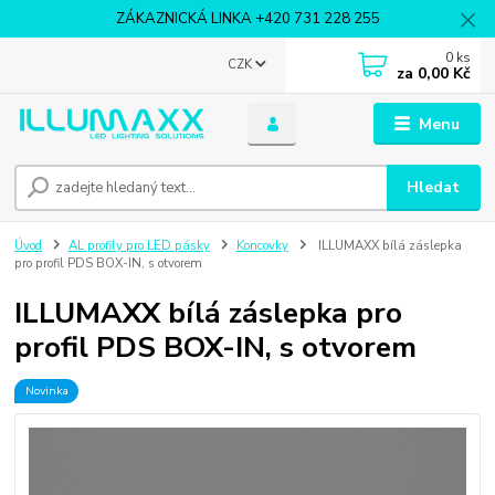
ZÁKAZNICKÁ LINKA +420 731 228 255
0
ks
CZK
za
0,00 Kč
Menu
Hledat
Úvod
AL profily pro LED pásky
Koncovky
ILLUMAXX bílá záslepka
pro profil PDS BOX-IN, s otvorem
ILLUMAXX bílá záslepka pro
profil PDS BOX-IN, s otvorem
Novinka