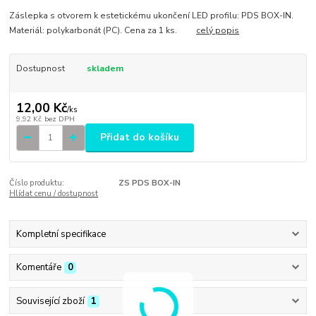
Záslepka s otvorem k estetickému ukončení LED profilu: PDS BOX-IN.
Materiál: polykarbonát (PC). Cena za 1 ks.
celý popis
Dostupnost
skladem
12,00 Kč
/
ks
9,92 Kč
bez DPH
Přidat do košíku
Číslo produktu:
ZS PDS BOX-IN
Hlídat cenu / dostupnost
Kompletní specifikace
Komentáře
0
Související zboží
1