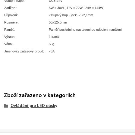
Vstupní napětí
DC5-24V
Zatížení:
5W = 30W , 12V = 72W , 24V = 144W
Připojení:
vstup/výstup - jack 5,5/2,1mm
Rozměry:
50x12x5mm
Paměť:
Paměť posledního nastavení po odpojení napájení.
Výstup:
1 kanál
Váha:
50g
Jmenovitý zátěžový proud:
<6A
Zboží zařazeno v kategoriích
Ovládání pro LED pásky
Evidence Tržeb