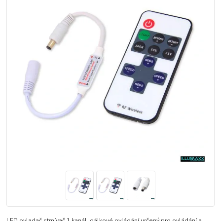
LED ovladač stmívač 1 kanál, dálkové ovládání určený pro ovládání a