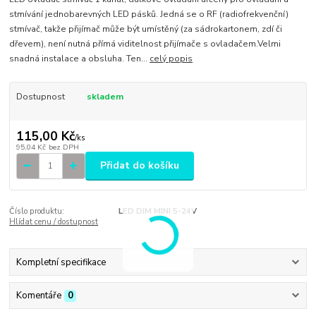
stmívání jednobarevných LED pásků. Jedná se o RF (radiofrekvenční)
stmívač, takže přijímač může být umístěný (za sádrokartonem, zdí či
dřevem), není nutná přímá viditelnost přijímače s ovladačem.Velmi
snadná instalace a obsluha. Ten...
celý popis
Dostupnost
skladem
115,00 Kč
/
ks
95,04 Kč
bez DPH
Přidat do košíku
Číslo produktu:
LED DIM MINI 5-24V
Hlídat cenu / dostupnost
Kompletní specifikace
Komentáře
0