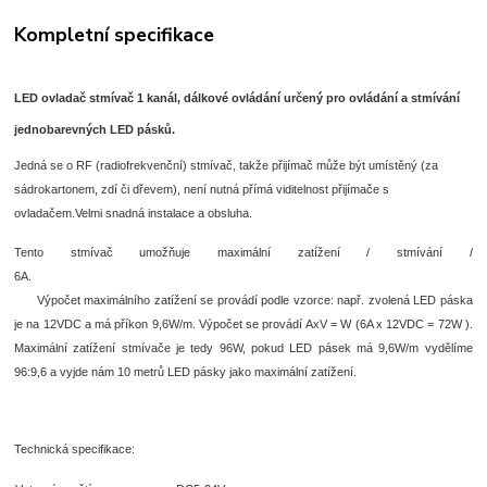
Kompletní specifikace
LED ovladač stmívač 1 kanál, dálkové ovládání určený pro ovládání a stmívání
jednobarevných LED pásků.
Jedná se o RF (radiofrekvenční) stmívač, takže přijímač může být umístěný (za
sádrokartonem, zdí či dřevem), není nutná přímá viditelnost přijímače s
ovladačem.Velmi snadná instalace a obsluha.
Tento stmívač umožňuje maximální zatížení / stmívání /
6A.
Výpočet maximálního zatížení se provádí podle vzorce: např. zvolená LED páska
je na 12VDC a má příkon 9,6W/m. Výpočet se provádí AxV = W (6A x 12VDC = 72W ).
Maximální zatížení stmívače je tedy 96W, pokud LED pásek má 9,6W/m vydělíme
96:9,6 a vyjde nám 10 metrů LED pásky jako maximální zatížení.
Technická specifikace: