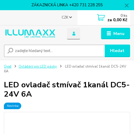
ZÁKAZNICKÁ LINKA +420 731 228 255
0
ks
CZK
za
0,00 Kč
Menu
Hledat
Úvod
Ovládání pro LED pásky
LED ovladač stmívač 1kanál DC5-24V
6A
LED ovladač stmívač 1kanál DC5-
24V 6A
Novinka