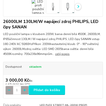
26000LM 130LM/W napájecí zdroj PHILIPS, LED
čipy SANAN
LED pouliční lampa s kloubem 200W, barva denní bílá 4500K, 26000LM,
IP65účinnost 130LM / W napájecí zdroj PHILIPS, LED čipy SANAN vstup:
180-240V AC 50/60HzPříkon: 200Wnastavitelný kloub: 0° - 90°světelný
výkon: 26000LMzdroj světla: LED SMD 2835barva světla: denní bílá
4500Krozměry: 700x238x96mmprům...
celý popis
Dostupnost
skladem
3 000,00 Kč
/
ks
2 479,34 Kč
bez DPH
Přidat do košíku
Číslo produktu:
LED FLEX STREET-ML-200W-PROFI