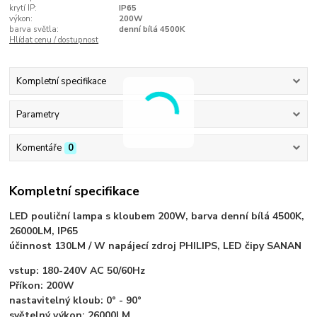
krytí IP:
IP65
výkon:
200W
barva světla:
denní bílá 4500K
Hlídat cenu / dostupnost
Kompletní specifikace
Parametry
Komentáře
0
Kompletní specifikace
LED pouliční lampa s kloubem 200W, barva denní bílá 4500K,
26000LM, IP65
účinnost 130LM / W napájecí zdroj PHILIPS, LED čipy SANAN
vstup: 180-240V AC 50/60Hz
Příkon: 200W
nastavitelný kloub: 0° - 90°
světelný výkon: 26000LM