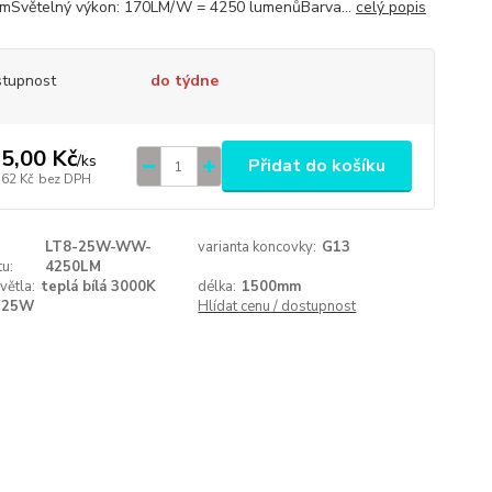
Světelný výkon: 170LM/W = 4250 lumenůBarva...
celý popis
tupnost
do týdne
5,00 Kč
/
ks
Přidat do košíku
,62 Kč
bez DPH
LT8-25W-WW-
varianta koncovky:
G13
u:
4250LM
větla:
teplá bílá 3000K
délka:
1500mm
25W
Hlídat cenu / dostupnost