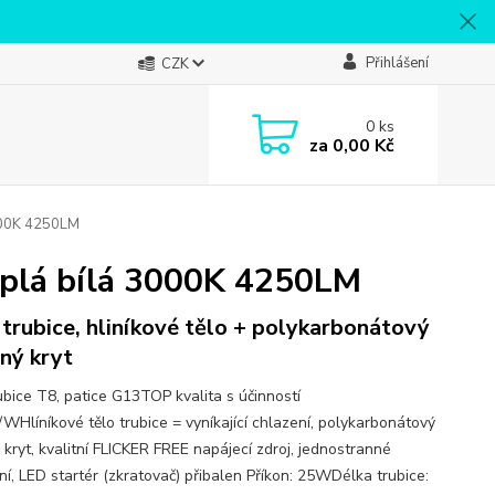
Přihlášení
CZK
0
ks
za
0,00 Kč
000K 4250LM
plá bílá 3000K 4250LM
trubice, hliníkové tělo + polykarbonátový
ný kryt
ubice T8, patice G13TOP kvalita s účinností
WHlíníkové tělo trubice = vyníkající chlazení, polykarbonátový
 kryt, kvalitní FLICKER FREE napájecí zdroj, jednostranné
ní, LED startér (zkratovač) přibalen Příkon: 25WDélka trubice: