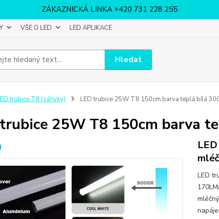
ZÁKAZNICKÁ LINKA +420 731 228 255
Y
VŠE O LED
LED APLIKACE
Hledat
ED trubice T8 (zářivky)
LED trubice 25W T8 150cm barva teplá bílá 3
trubice 25W T8 150cm barva te
LED 
mléč
LED tr
170LM/
mléčný
napáje