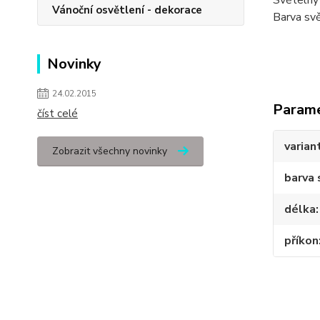
Světeln
Vánoční osvětlení - dekorace
Barva svě
Novinky
24.02.2015
Param
číst celé
varian
Zobrazit všechny novinky
barva 
délka
příkon