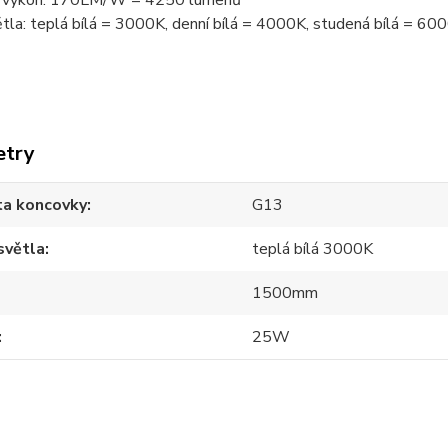
ý výkon: 170LM/W = 4250 lumenů
tla: teplá bílá = 3000K, denní bílá = 4000K, studená bílá = 60
etry
ta koncovky
G13
světla
teplá bílá 3000K
1500mm
25W