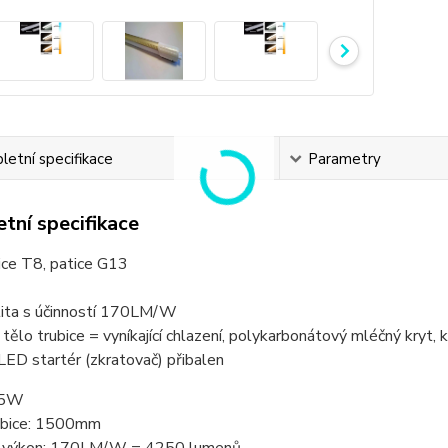
etní specifikace
Parametry
tní specifikace
ice T8, patice G13
ita s účinností 170LM/W
 tělo trubice = vyníkající chlazení, polykarbonátový mléčný kryt,
 LED startér (zkratovač) přibalen
25W
ubice: 1500mm