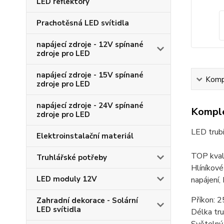
LED reflektory
Prachotěsná LED svítidla
napájecí zdroje - 12V spínané
zdroje pro LED
napájecí zdroje - 15V spínané
Kompl
zdroje pro LED
napájecí zdroje - 24V spínané
Komple
zdroje pro LED
LED trub
Elektroinstalační materiál
TOP kval
Truhlářské potřeby
Hlíníkové
LED moduly 12V
napájení,
Příkon: 
Zahradní dekorace - Solární
LED svítidla
Délka tr