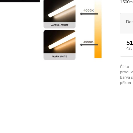
1500mm
Dos
51
425
Číslo
produkt
barva s
příkon: