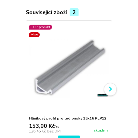
Související zboží
2
TOP produkt
TOP produkt
Akce
Akce
Hliníkový profil pro led pásky 13x16 PLP12
Kryt LED pro
153,00 Kč
62,00 Kč
/
ks
skladem
126,45 Kč
bez DPH
51,24 Kč
bez