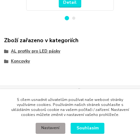
Detail
Zboží zařazeno v kategoriích
AL profily pro LED pásky
Koncovky
Evidence Tržeb
S cílem usnadnit uživatelům používat naše webové stránky
Podle zákona o evidenci tržeb je prodávající povinen vystavit
využíváme cookies. Používáním našich stránek souhlasíte s
kupujícímu účtenku. Zároveň je povinen zaevidovat přijatou tržbu u
ukládáním souborů cookie na vašem počítači / zařízení. Nastavení
správce daně online; v případě technického výpadku pak nejpozději do
cookies můžete změnit v nastavení vašeho prohlížeče.
48 hodin
.
Souhlasím
Nastavení