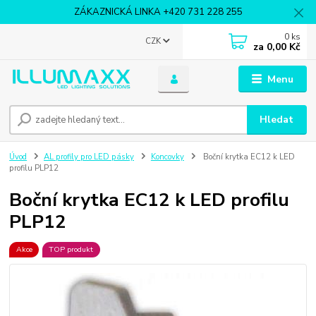
ZÁKAZNICKÁ LINKA +420 731 228 255
0
ks
CZK
za
0,00 Kč
Menu
Hledat
Úvod
AL profily pro LED pásky
Koncovky
Boční krytka EC12 k LED
profilu PLP12
Boční krytka EC12 k LED profilu
PLP12
Akce
TOP produkt