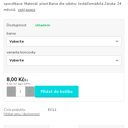
specifikace: Materiál: plast Barva dle výběru: šedá/černá/bílá Záruka: 24
měsíců
celý popis
Dostupnost
skladem
barva
varianta koncovky
8,00 Kč
/
ks
6,61 Kč
bez DPH
Přidat do košíku
Číslo produktu:
EC12
Hlídat cenu / dostupnost