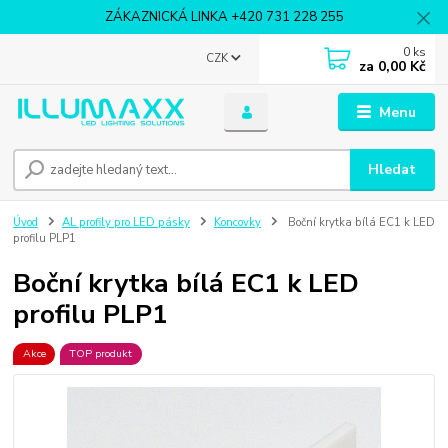
ZÁKAZNICKÁ LINKA +420 731 228 255
0
ks
CZK
za
0,00 Kč
Menu
Hledat
Úvod
AL profily pro LED pásky
Koncovky
Boční krytka bílá EC1 k LED
profilu PLP1
Boční krytka bílá EC1 k LED
profilu PLP1
Akce
TOP produkt