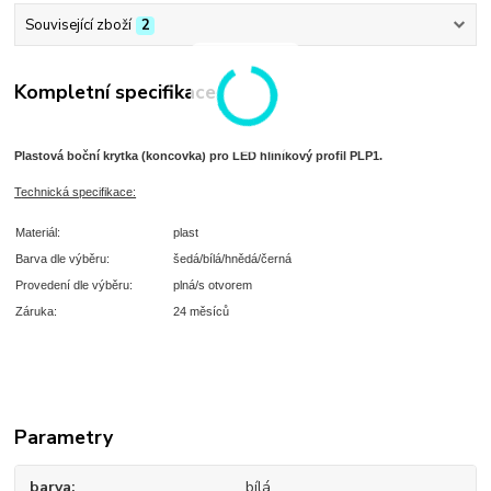
Související zboží
2
Kompletní specifikace
Plastová boční krytka (koncovka) pro LED hliníkový profil PLP1.
T
echnická specifikace:
Materiál:
plast
Barva dle výběru:
šedá/bílá/hnědá/černá
Provedení dle výběru:
plná/s otvorem
Záruka:
24 měsíců
Parametry
barva
bílá