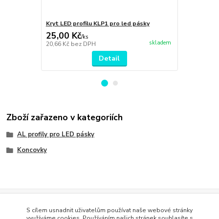
Kryt LED profilu KLP1 pro led pásky
Hliníkový pr
25,00 Kč
40,00 Kč
/
ks
skladem
20,66 Kč
bez DPH
33,06 Kč
bez
Detail
Zboží zařazeno v kategoriích
AL profily pro LED pásky
Koncovky
Evidence Tržeb
S cílem usnadnit uživatelům používat naše webové stránky
Podle zákona o evidenci tržeb je prodávající povinen vystavit
využíváme cookies. Používáním našich stránek souhlasíte s