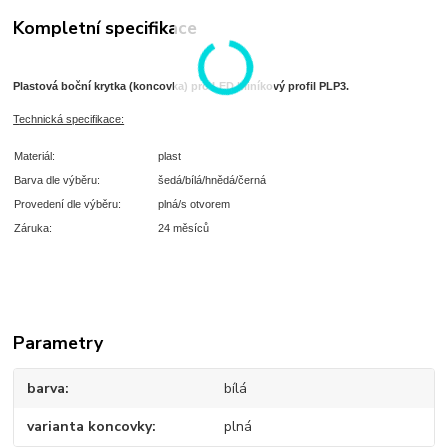
Kompletní specifikace
Plastová boční krytka (koncovka) pro LED hliníkový profil PLP3.
T
echnická specifikace:
Materiál:
plast
Barva dle výběru:
šedá/bílá/hnědá/černá
Provedení dle výběru:
plná/s otvorem
Záruka:
24 měsíců
Parametry
barva
bílá
varianta koncovky
plná