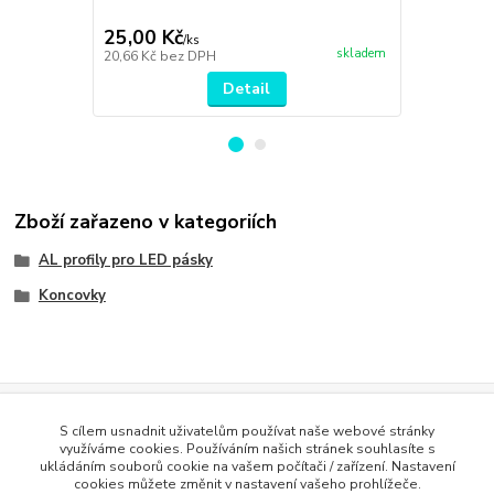
16,6x11,3x2
25,00 Kč
56,00 Kč
/
ks
skladem
20,66 Kč
bez DPH
46,28 Kč
bez
Detail
Zboží zařazeno v kategoriích
AL profily pro LED pásky
Koncovky
Evidence Tržeb
S cílem usnadnit uživatelům používat naše webové stránky
Podle zákona o evidenci tržeb je prodávající povinen vystavit
využíváme cookies. Používáním našich stránek souhlasíte s
kupujícímu účtenku. Zároveň je povinen zaevidovat přijatou tržbu u
ukládáním souborů cookie na vašem počítači / zařízení. Nastavení
správce daně online; v případě technického výpadku pak nejpozději do
cookies můžete změnit v nastavení vašeho prohlížeče.