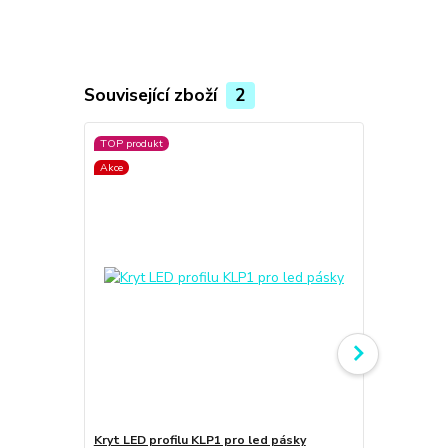
Související zboží
2
TOP produkt
Akce
Akce
Kryt LED profilu KLP1 pro led pásky
Hliníkový pr