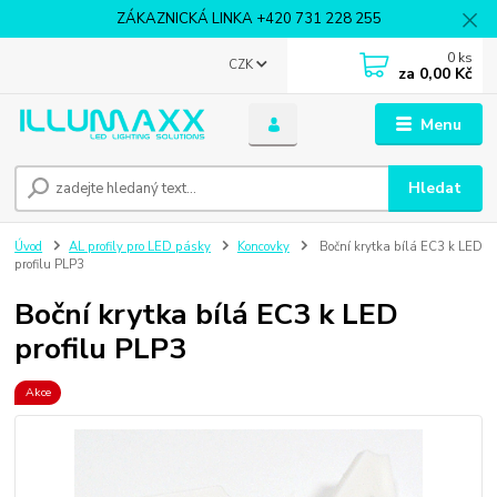
ZÁKAZNICKÁ LINKA +420 731 228 255
0
ks
CZK
za
0,00 Kč
Menu
Hledat
Úvod
AL profily pro LED pásky
Koncovky
Boční krytka bílá EC3 k LED
profilu PLP3
Boční krytka bílá EC3 k LED
profilu PLP3
Akce