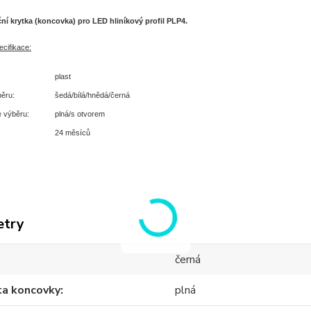
ní krytka (koncovka) pro LED hliníkový profil PLP4.
cifikace:
plast
běru:
šedá/bílá/hnědá/černá
e výběru:
plná/s otvorem
24 měsíců
etry
černá
ta koncovky
plná