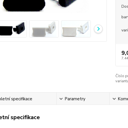
Dos
bar
var
9,
7,44
Číslo p
variant
etní specifikace
Parametry
Kome
tní specifikace