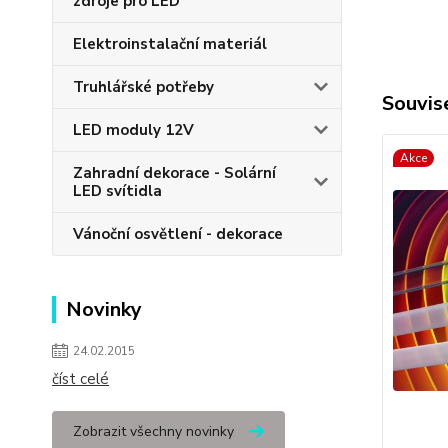
zdroje pro LED
Elektroinstalační materiál
Truhlářské potřeby
Souvise
LED moduly 12V
Akce
Zahradní dekorace - Solární
LED svítidla
Vánoční osvětlení - dekorace
Novinky
24.02.2015
číst celé
Zobrazit všechny novinky