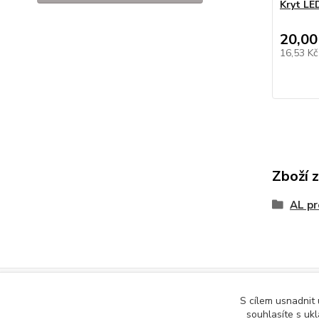
Kryt LE
20,00
16,53 K
Zboží 
AL pr
S cílem usnadnit
Podle zákona o evidenci tržeb je prodávající povinen vystavit kupuj
souhlasíte s uk