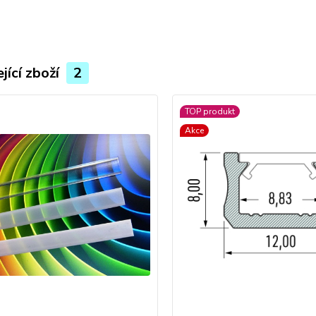
jící zboží
2
TOP produkt
Akce