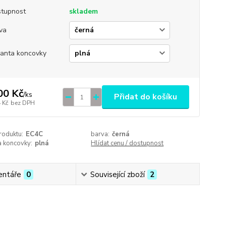
tupnost
skladem
va
ianta koncovky
00 Kč
/
ks
Přidat do košíku
 Kč
bez DPH
roduktu:
EC4C
barva:
černá
a koncovky:
plná
Hlídat cenu / dostupnost
ntáře
0
Související zboží
2