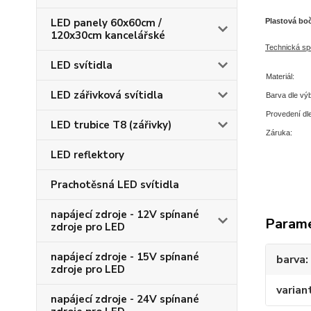
LED panely 60x60cm /
Plastová boč
120x30cm kancelářské
T
echnická spe
LED svítidla
Materiál:
LED zářivková svítidla
Barva dle vý
Provedení dl
LED trubice T8 (zářivky)
Záruka:
LED reflektory
Prachotěsná LED svítidla
napájecí zdroje - 12V spínané
Param
zdroje pro LED
napájecí zdroje - 15V spínané
barva
zdroje pro LED
varian
napájecí zdroje - 24V spínané