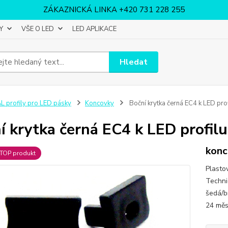
ZÁKAZNICKÁ LINKA +420 731 228 255
Y
VŠE O LED
LED APLIKACE
Hledat
L profily pro LED pásky
Koncovky
Boční krytka černá EC4 k LED pro
í krytka černá EC4 k LED profil
konc
TOP produkt
Plastov
Technic
šedá/b
24 mě