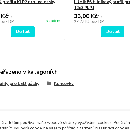
D profilu KLP2 pro led pásky
LUMINES hliníkový profil pr
12x8 PLP4
 Kč
33,00 Kč
/
ks
/
ks
skladem
č
bez DPH
27,27 Kč
bez DPH
Detail
Detail
zařazeno v kategoriích
ofily pro LED pásky
Koncovky
Evidence Tržeb
 uživatelům používat naše webové stránky využíváme cookies. Používán
ícímu účtenku. Zároveň je povinen zaevidovat přijatou tržbu u správce daně 
ládáním souborů cookie na vašem počítači / zařízení. Nastavení cookies