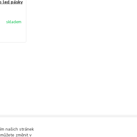
o led pásky
skladem
ím našich stránek
online; v případě technického výpadku pak nejpozději do 48 hodin
.
 můžete změnit v