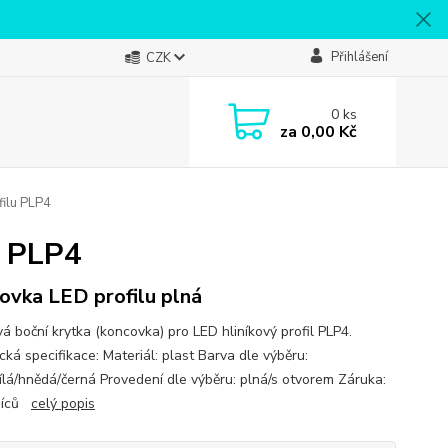
Přihlášení
CZK
0
ks
za
0,00 Kč
filu PLP4
u PLP4
ovka LED profilu plná
á boční krytka (koncovka) pro LED hliníkový profil PLP4.
ká specifikace: Materiál: plast Barva dle výběru:
ílá/hnědá/černá Provedení dle výběru: plná/s otvorem Záruka:
síců
celý popis