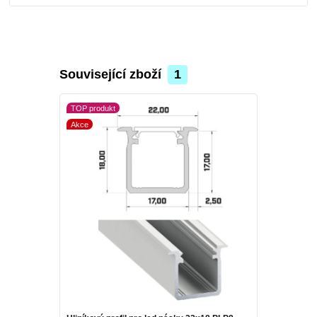
Související zboží
1
TOP produkt
Akce