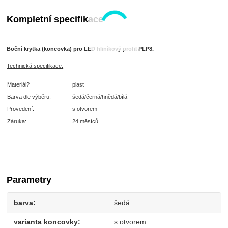
Kompletní specifikace
Boční krytka (koncovka) pro LED hliníkový profil PLP8.
T
echnická specifikace:
Materiál?
plast
Barva dle výběru:
šedá/černá/hnědá/bílá
Provedení:
s otvorem
Záruka:
24 měsíců
Parametry
barva
šedá
varianta koncovky
s otvorem