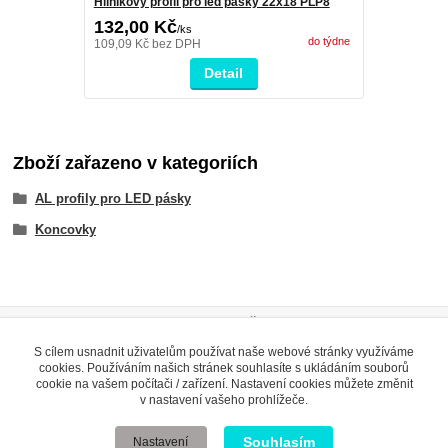
Hliníkový profil pro led pásky 22x18 PLP8
132,00 Kč
/
ks
do týdne
109,09 Kč
bez DPH
Detail
Zboží zařazeno v kategoriích
AL profily pro LED pásky
Koncovky
Evidence Tržeb
S cílem usnadnit uživatelům používat naše webové stránky využíváme
Podle zákona o evidenci tržeb je prodávající povinen vystavit
cookies. Používáním našich stránek souhlasíte s ukládáním souborů
kupujícímu účtenku. Zároveň je povinen zaevidovat přijatou tržbu u
cookie na vašem počítači / zařízení. Nastavení cookies můžete změnit
správce daně online; v případě technického výpadku pak nejpozději do
v nastavení vašeho prohlížeče.
48 hodin
.
Souhlasím
Nastavení