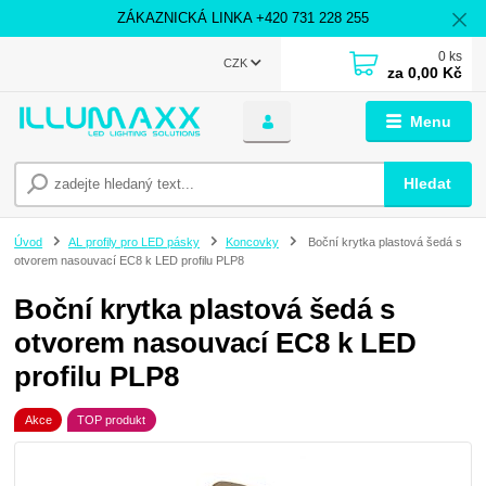
ZÁKAZNICKÁ LINKA +420 731 228 255
0
ks
CZK
za
0,00 Kč
Menu
Hledat
Úvod
AL profily pro LED pásky
Koncovky
Boční krytka plastová šedá s
otvorem nasouvací EC8 k LED profilu PLP8
Boční krytka plastová šedá s
otvorem nasouvací EC8 k LED
profilu PLP8
Akce
TOP produkt