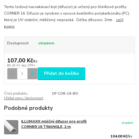
Tento ledový nacvakávací kryt (difuzor) je určený pro hliníkové profily:
CORNER 16. Difuzor je vyroben z vysoce kvalitního polykarbonátu (PC) ,
který je UV stabilní, měkčený, nepraská. Délka difuzoru: 2mtr.
celý
popis
Dostupnost
skladem
107,00 Kč
/
ks
88,43 Kč
bez DPH
Přidat do košíku
Číslo produktu:
DF COR-16-BO
Hlídat cenu / dostupnost
Podobné produkty
ILLUMAXX mléčný difuzor pro profil
skladem
CORNER 16 TRIANGLE, 2 m
104,00 Kč
/
ks