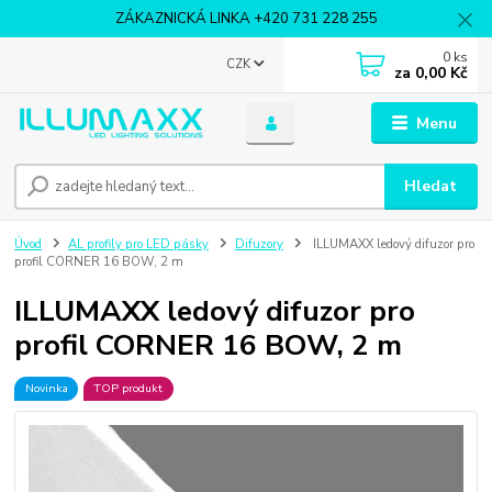
ZÁKAZNICKÁ LINKA +420 731 228 255
0
ks
CZK
za
0,00 Kč
Menu
Hledat
Úvod
AL profily pro LED pásky
Difuzory
ILLUMAXX ledový difuzor pro
profil CORNER 16 BOW, 2 m
ILLUMAXX ledový difuzor pro
profil CORNER 16 BOW, 2 m
Novinka
TOP produkt