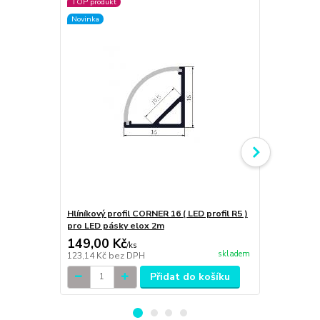
TOP produkt
Novinka
Novinka
Hlíníkový profil CORNER 16 ( LED profil R5 )
ILLUMAXX še
pro LED pásky elox 2m
CORNER 16 
149,00 Kč
12,00 Kč
/
ks
skladem
123,14 Kč
bez DPH
9,92 Kč
bez 
Přidat do košíku