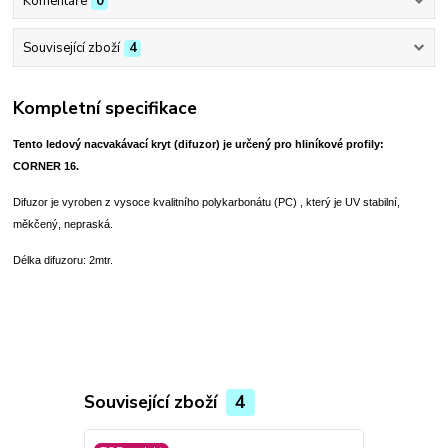
Komentáře
0
Související zboží
4
Kompletní specifikace
Tento ledový nacvakávací kryt (difuzor) je určený pro hliníkové profily:
CORNER 16.
Difuzor je vyroben z vysoce kvalitního polykarbonátu (PC) , který je UV stabilní,
měkčený, nepraská.
Délka difuzoru: 2mtr.
Související zboží
4