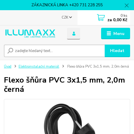
ZÁKAZNICKÁ LINKA +420 731 228 255
0
ks
CZK
za
0,00 Kč
Menu
Hledat
Úvod
Elektroinstalační materiál
Flexo šňůra PVC 3x1,5 mm, 2,0m černá
Flexo šňůra PVC 3x1,5 mm, 2,0m
černá