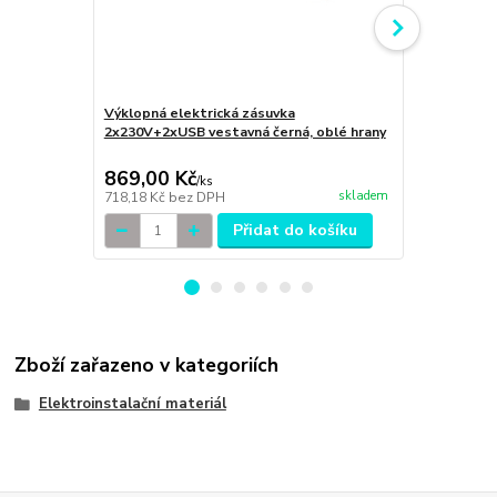
Výklopná elektrická zásuvka
Výklopná el
2x230V+2xUSB vestavná černá, oblé hrany
2x230V+2xUS
hrany
869,00 Kč
799,00 K
/
ks
skladem
718,18 Kč
bez DPH
660,33 Kč
be
Přidat do košíku
Zboží zařazeno v kategoriích
Elektroinstalační materiál