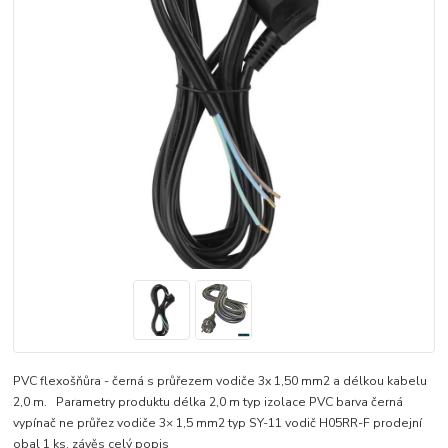
PVC flexošňůra - černá s průřezem vodiče 3x 1,50 mm2 a délkou kabelu
2,0 m. Parametry produktu délka 2,0 m typ izolace PVC barva černá
vypínač ne průřez vodiče 3× 1,5 mm2 typ SY-11 vodič H05RR-F prodejní
obal 1 ks, závěs
celý popis