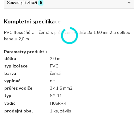
Související zboží
6
Kompletní specifikace
PVC flexošňůra - černá s průřezem vodiče 3x 1,50 mm2 a délkou
kabelu 2,0 m.
Parametry produktu
délka
2,0 m
typ izolace
PVC
barva
černá
vypínač
ne
průřez vodiče
3× 1,5 mm2
typ
SY-11
vodič
H05RR-F
prodejní obal
1 ks, závěs