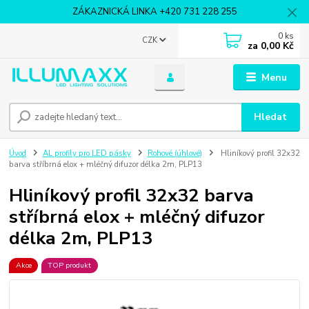
ZÁKAZNICKÁ LINKA +420 731 228 255
0
ks
CZK
za
0,00 Kč
Menu
Hledat
Úvod
AL profily pro LED pásky
Rohové (úhlové)
Hliníkový profil 32x32
barva stříbrná elox + mléčný difuzor délka 2m, PLP13
Hliníkový profil 32x32 barva
stříbrná elox + mléčný difuzor
délka 2m, PLP13
Akce
TOP produkt