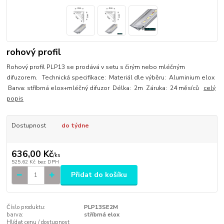
rohový profil
Rohový profil PLP13 se prodává v setu s čirým nebo mléčným
difuzorem. Technická specifikace: Materiál dle výběru: Aluminium elox
Barva: stříbrná elox+mléčný difuzor Délka: 2m Záruka: 24 měsíců
celý
popis
Dostupnost
do týdne
636,00 Kč
/
ks
525,62 Kč
bez DPH
Přidat do košíku
Číslo produktu:
PLP13SE2M
barva:
stříbrná elox
Hlídat cenu / dostupnost