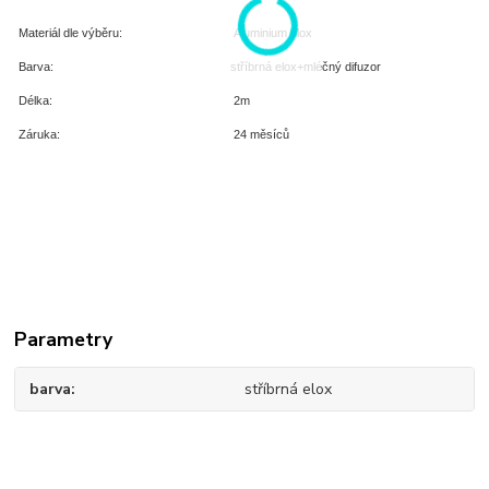
Materiál dle výběru:
Aluminium elox
Barva:
stříbrná elox+mléčný difuzor
Délka:
2m
Záruka:
24 měsíců
Parametry
barva
stříbrná elox