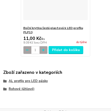
Boční krytka šedá plastová k LED profilu
PLP13
11,00 Kč
/
ks
do týdne
9,09 Kč
bez DPH
Přidat do košíku
Zboží zařazeno v kategoriích
AL profily pro LED pásky
Rohové (úhlové)