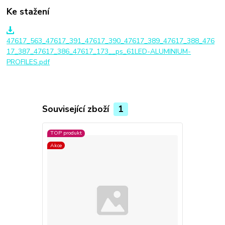
Ke stažení
47617_563_47617_391_47617_390_47617_389_47617_388_476
17_387_47617_386_47617_173__ps_61LED-ALUMINIUM-
PROFILES.pdf
Související zboží
1
TOP produkt
Akce