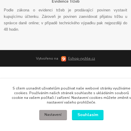
Evidence Tržeb
Podle zákona o evidenci tržeb je prodávající povinen vystavit
kupujícímu účtenku. Zároveň je povinen zaevidovat přijatou tržbu u
správce daně online; v případě technického výpadku pak nejpozději do
48 hodin
.
Vytvořeno na
Eshop-rychle.cz
S cílem usnadnit uživatelům používat naše webové stránky využíváme
cookies. Používáním našich stránek souhlasíte s ukládáním souborů
cookie na vašem počítači / zařízení. Nastavení cookies můžete změnit v
nastavení vašeho prohlížeče.
Souhlasím
Nastavení