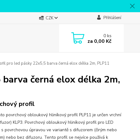
Přihlášení
CZK
0
ks
za
0,00 Kč
ofil pro led pásky 22x5,5 barva černá elox délka 2m, PLP11
5 barva černá elox délka 2m,
chový profil
nto povrchový obloukový hliníkový profil PLP11 je určen vrchní
ifuzor) KLP3. Povrchový obloukový hliníkový profil pro LED
, s povrchovou úpravou ve variantě s difuzorem (čirým nebo
m) nebo bez difuzoru. Tento profil se nejvíce používá k