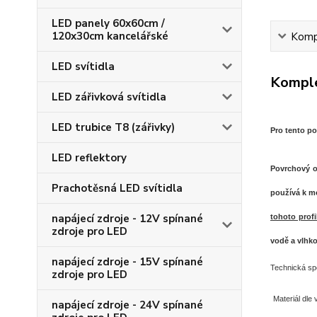
LED panely 60x60cm /
120x30cm kancelářské
Kompl
LED svítidla
Komple
LED zářivková svítidla
LED trubice T8 (zářivky)
Pro tento po
LED reflektory
Povrchový o
Prachotěsná LED svítidla
používá k mo
napájecí zdroje - 12V spínané
tohoto profi
zdroje pro LED
vodě a vlhko
napájecí zdroje - 15V spínané
Technická spe
zdroje pro LED
Materiál dle 
napájecí zdroje - 24V spínané