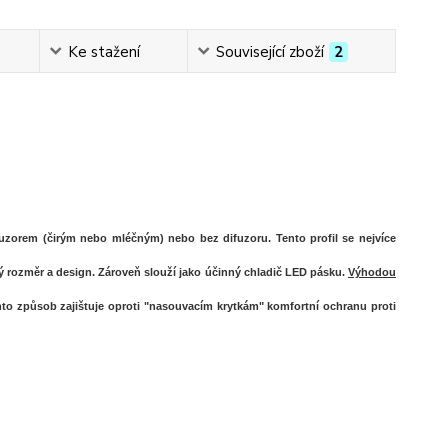
Ke stažení
Související zboží
2
fuzorem (čirým nebo mléčným) nebo bez difuzoru. Tento profil se nejvíce
ý rozměr a design. Zároveň slouží jako účinný chladič LED pásku.
Výhodou
to způsob zajištuje oproti "nasouvacím krytkám" komfortní
ochranu proti