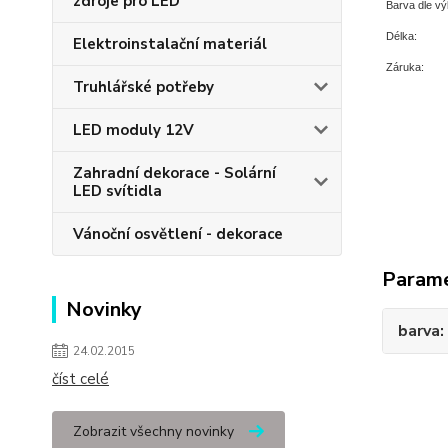
zdroje pro LED
Barva dle vý
Délka:
Elektroinstalační materiál
Záruka:
Truhlářské potřeby
LED moduly 12V
Zahradní dekorace - Solární
LED svítidla
Vánoční osvětlení - dekorace
Param
Novinky
barva
24.02.2015
číst celé
Zobrazit všechny novinky