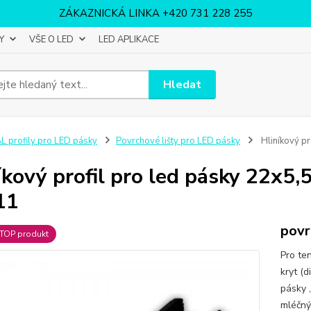
ZÁKAZNICKÁ LINKA +420 731 228 255
Y
VŠE O LED
LED APLIKACE
Hledat
L profily pro LED pásky
Povrchové lišty pro LED pásky
Hliníkový pr
íkový profil pro led pásky 22x5,
11
povr
TOP produkt
Pro te
kryt (d
pásky 
mléčný