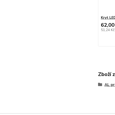
Kryt LE
62,00
51,24 K
Zboží 
AL pr