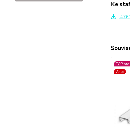
Ke sta
4761
Souvise
TOP pro
Akce