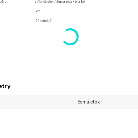
běru:
stříbrná elox / černá elox / bílá lak
2m
24 měsíců
etry
černá elox