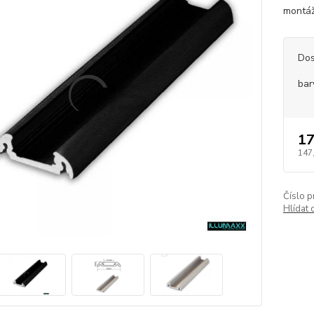
montáž
Dos
bar
17
147
Číslo p
Hlídat 