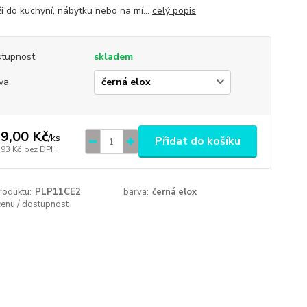
i do kuchyní, nábytku nebo na mí...
celý popis
tupnost
skladem
va
9,00 Kč
/
ks
Přidat do košíku
,93 Kč
bez DPH
roduktu:
PLP11CE2
barva:
černá elox
cenu / dostupnost