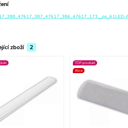
žení
7_388_47617_387_47617_386_47617_173__ps_61LED-A
jící zboží
2
dukt
TOP produkt
Akce