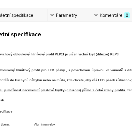
etní specifikace
Parametry
Komentáře
0
tní specifikace
vrchový obloukový hliníkový profil PLP11 je určen vrchní kryt (difuzor) KLP3.
bloukový hliníkový profil pro LED pásky , s povrchovou úpravou ve variantě s di
ntáži do kuchyní, nábytku nebo na místa, kde chcete, aby váš LED pásek získal nov
lu je možnost nacvaknutí plastové krytky (difuzoru) přímo z čelní strany profilu.
Ten
sti
.
cifikace:
výběru:
Aluminium elox