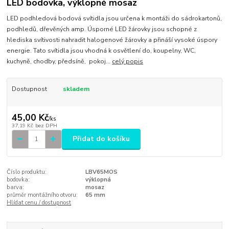
LED bodovka, výklopné mosaz
LED podhledová bodová svítidla jsou určena k montáži do sádrokartonů,
podhledů, dřevěných amp. Úsporné LED žárovky jsou schopné z
hlediska svítivosti nahradit halogenové žárovky a přináší vysoké úspory
energie. Tato svítidla jsou vhodná k osvětlení do, koupelny, WC,
kuchyně, chodby, předsíně, pokoj...
celý popis
Dostupnost
skladem
45,00 Kč
/
ks
37,19 Kč
bez DPH
Přidat do košíku
Číslo produktu:
LBV65MOS
bodovka:
výklopná
barva:
mosaz
průměr montážního otvoru:
65 mm
Hlídat cenu / dostupnost