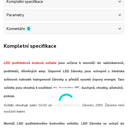
Kompletní specifikace
Parametry
Komentáře
0
Kompletní specifikace
LED podhledová bodová svítidla
jsou určena k montáži do sádrokartonů,
podhledů, dřevěných amp. Úsporné LED žárovky jsou schopné z hlediska
svítivosti nahradit halogenové žárovky a přináší vysoké úspory energie. Tato
svítidla jsou vhodná k osvětlení do, koupelny, WC, kuchyně, chodby, předsíně,
pokoje.
Svítidlo obsahuje patici GU10 pro LED reflektorovou žárovku 230V. Žárovka není
součástí balení.
Montáž LED podhledového bodového svítidla:
LED žárovka se uchytí do