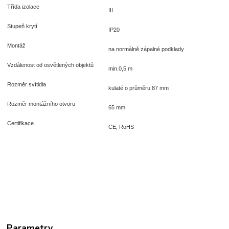
Třída izolace
III
Stupeň krytí
IP20
Montáž
na normálně zápalné podklady
Vzdálenost od osvětlených objektů
min.0,5 m
Rozměr svítidla
kulaté o průměru 87 mm
Rozměr montážního otvoru
65 mm
Certifikace
CE, RoHS
Parametry