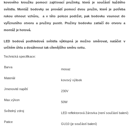
kovového kroužku pomoci zajiťovací pružinky, která je součástí každého
svítidla. Montáž bodovky se provádí pomocí dvou pružin, které je potřeba
rukou ohnout vzhůru, a v této poloze podržet, pak bodovku vsunout do
vyříznutého otvoru a pružiny pustit. Pružiny bodovku zatlačí do otvoru a
montáž je hotová.
LED bodová podhledová svítidla výklopná je možno směrovat, natáčet v
určitém úhlu a dosáhnout tak cílenějšího směru svitu.
Technická specifikace:
Barva
mosaz
Materiál
kovový výlisek
Jmenovité napětí
230V
Max.výkon
50W
Světelný zdroj
LED reflektorová žárovka (není součástí balení)
Patice
GU10 (je součástí balení)