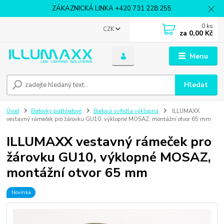
ZÁKAZNICKÁ LINKA +420 731 228 255
0
ks
CZK
za
0,00 Kč
Menu
Hledat
Úvod
Bodovky podhledové
Bodová svítidla výklopná
ILLUMAXX
vestavný rámeček pro žárovku GU10, výklopné MOSAZ, montážní otvor 65 mm
ILLUMAXX vestavný rámeček pro
žárovku GU10, výklopné MOSAZ,
montážní otvor 65 mm
Novinka