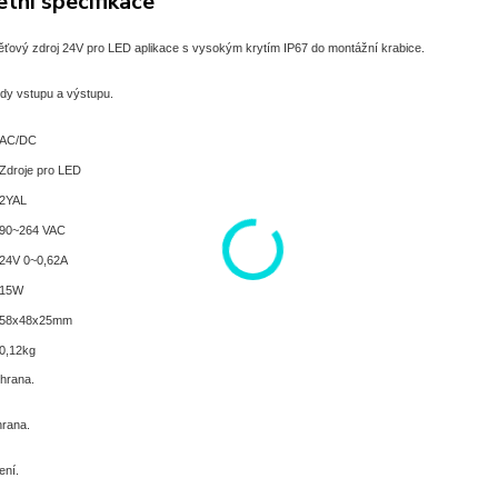
tní specifikace
ěťový zdroj 24V pro LED aplikace s vysokým krytím IP67 do montážní krabice.
dy vstupu a výstupu.
AC/DC
Zdroje pro LED
2YAL
90~264 VAC
24V 0~0,62A
15W
58x48x25mm
0,12kg
hrana.
rana.
ení.