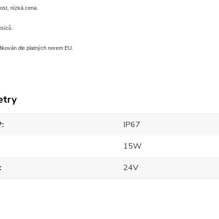
ost, nízká cena.
síců.
fikován dle platných norem EU.
etry
P
IP67
15W
24V