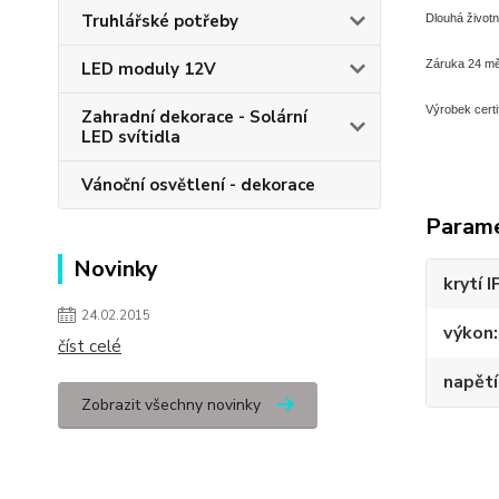
Truhlářské potřeby
Dlouhá životn
Záruka 24 mě
LED moduly 12V
Výrobek certi
Zahradní dekorace - Solární
LED svítidla
Vánoční osvětlení - dekorace
Param
Novinky
krytí I
24.02.2015
výkon
číst celé
napětí
Zobrazit všechny novinky