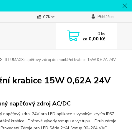
Přihlášení
CZK
0
ks
za
0,00 Kč
ILLUMAXX napěťový zdroj do montážní krabice 15W 0,62A 24V
žní krabice 15W 0,62A 24V
aný napěťový zdroj AC/DC
ý napěťový zdroj 24V pro LED aplikace s vysokým krytím IP67
tážní krabice. Drátové vývody vstupu a výstupu. Druh zdroje
Provedení Zdroje pro LED Série 2YAL Vstup 90~264 VAC