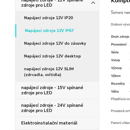
Komple
napájecí zdroje - 12V spínané
zdroje pro LED
S
pínaný nap
Napájecí zdroje 12V IP20
Drátové vývo
Napájecí zdroje 12V IP67
Druh zdroje
Napájecí zdroje 12V do zásuvky
Provedení
Série
Napájecí zdroje 12V desktop
Vstup
napájecí zdroje 12V SLIM
Výstup
(zdrcadla, svítidla)
Výkon
Rozměry
napájecí zdroje - 15V spínané
Váha
zdroje pro LED
P
řepěťová oc
napájecí zdroje - 24V spínané
zdroje pro LED
Proudová och
Elektroinstalační materiál
Pasivní chlaz