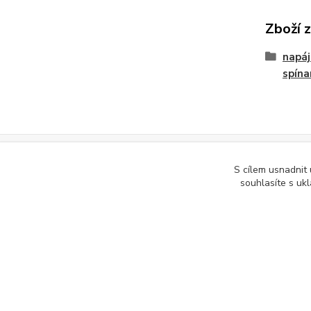
Zboží 
napáj
spína
S cílem usnadnit
Podle zákona o evidenci tržeb je prodávající povinen vystavit kupuj
souhlasíte s uk