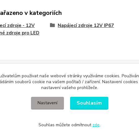
zařazeno v kategoriích
ecí zdroje - 12V
Napájecí zdroje 12V IP67
né zdroje pro LED
Evidence Tržeb
 uživatelům používat naše webové stránky využíváme cookies. Používán
ícímu účtenku. Zároveň je povinen zaevidovat přijatou tržbu u správce daně 
ládáním souborů cookie na vašem počítači / zařízení. Nastavení cookies
nastavení vašeho prohlížeče.
Souhlasím
Nastavení
Souhlas můžete odmítnout
zde
.