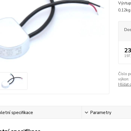
Výstu
0,12kg
Dos
23
197
Číslo p
výkon:
Hlídat 
etní specifikace
Parametry