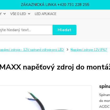
ZÁKAZNICKÁ LINKA +420 731 228 255
Y
VŠE O LED
LED APLIKACE
Hledat
apájecí zdroje - 12V spínané zdroje pro LED
Napájecí zdroje 12V IP67
MAXX napěťový zdroj do montá
spín
Spínan
do mon
AC/DC 