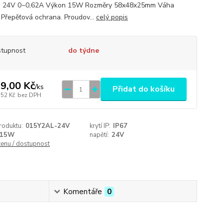
p 24V 0~0,62A Výkon 15W Rozměry 58x48x25mm Váha
 Přepěťová ochrana. Proudov...
celý popis
tupnost
do týdne
9,00 Kč
/
ks
Přidat do košíku
,52 Kč
bez DPH
roduktu:
015Y2AL-24V
krytí IP:
IP67
15W
napětí:
24V
cenu / dostupnost
Komentáře
0