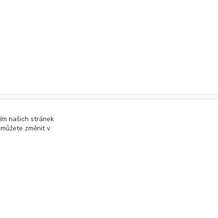
ím našich stránek
online; v případě technického výpadku pak nejpozději do 48 hodin
.
 můžete změnit v
Vytvořeno na
Eshop-rychle.cz