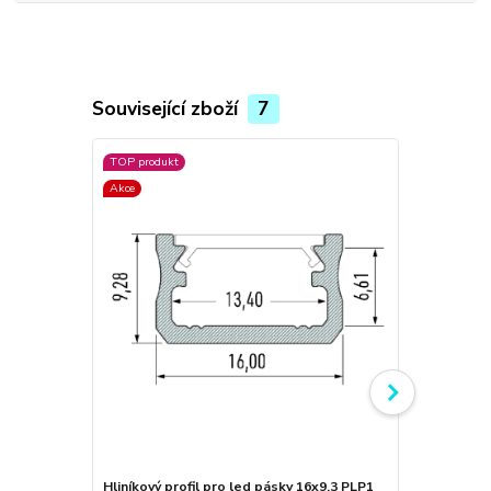
Související zboží
7
TOP produkt
Akce
Akce
Hliníkový profil pro led pásky 16x9,3 PLP1
Hliníkový pr