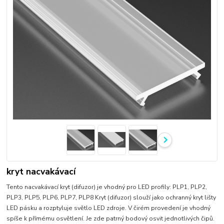
kryt nacvakávací
Tento nacvakávací kryt (difuzor) je vhodný pro LED profily: PLP1, PLP2,
PLP3, PLP5, PLP6, PLP7, PLP8 Kryt (difuzor) slouží jako ochranný kryt lišty
LED pásku a rozptyluje světlo LED zdroje. V čirém provedení je vhodný
spíše k přímému osvětlení. Je zde patrný bodový osvit jednotlivých čipů.