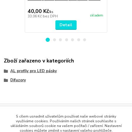
40,00 Kč
44,00 Kč
/
ks
skladem
33,06 Kč
bez DPH
36,36 Kč
bez
Detail
Zboží zařazeno v kategoriích
AL profily pro LED pásky
Difuzory
Evidence Tržeb
S cílem usnadnit uživatelům používat naše webové stránky
Podle zákona o evidenci tržeb je prodávající povinen vystavit
využíváme cookies. Používáním našich stránek souhlasíte s
kupujícímu účtenku. Zároveň je povinen zaevidovat přijatou tržbu u
ukládáním souborů cookie na vašem počítači / zařízení. Nastavení
správce daně online; v případě technického výpadku pak nejpozději do
cookies můžete změnit v nastavení vašeho prohlížeče.