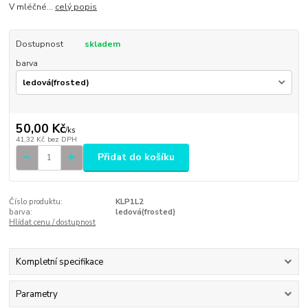
V mléčné...
celý popis
Dostupnost
skladem
barva
50,00 Kč
/
ks
41,32 Kč
bez DPH
Přidat do košíku
Číslo produktu:
KLP1L2
barva:
ledová(frosted)
Hlídat cenu / dostupnost
Kompletní specifikace
Parametry