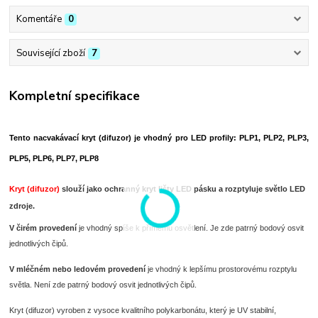
Komentáře
0
Související zboží
7
Kompletní specifikace
Tento nacvakávací kryt (difuzor) je vhodný pro LED profily: PLP1, PLP2, PLP3,
PLP5, PLP6, PLP7, PLP8
Kryt (difuzor)
slouží jako ochranný kryt lišty LED pásku a rozptyluje světlo LED
zdroje.
V čirém provedení
je vhodný spíše k přímému osvětlení. Je zde patrný bodový osvit
jednotlivých čipů.
V mléčném nebo ledovém provedení
je vhodný k lepšímu prostorovému rozptylu
světla. Není zde patrný bodový osvit jednotlivých čipů.
Kryt (difuzor) vyroben z vysoce kvalitního polykarbonátu, který je UV stabilní,