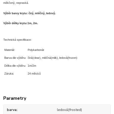
měkčený, nepraská.
Výběr barvy krytu: čirý, mléčný, ledový.
Výběr délky krytu:1m, 2m.
Technická specifikace:
Materiál:
Polykarbonát
Barva dle výběru:
čirá(clear), mléčná(milk), ledová(frozen)
Délka dle výběru:
1m/2m
Záruka:
24 měsíců
Parametry
barva
ledová(frosted)