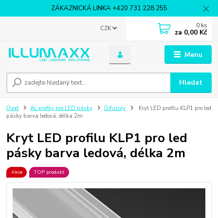
ZÁKAZNICKÁ LINKA +420 731 228 255
0
ks
CZK
za
0,00 Kč
Menu
Hledat
Úvod
AL profily pro LED pásky
Difuzory
Kryt LED profilu KLP1 pro led
pásky barva ledová, délka 2m
Kryt LED profilu KLP1 pro led
pásky barva ledová, délka 2m
Akce
TOP produkt