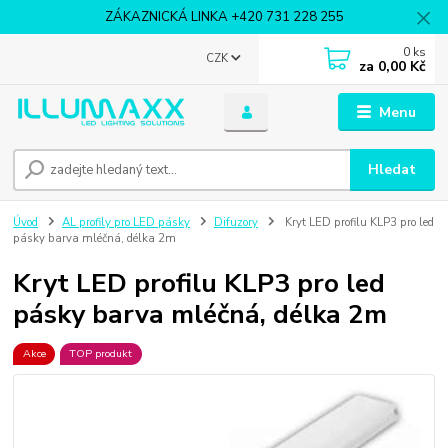
ZÁKAZNICKÁ LINKA +420 731 228 255
0
ks
CZK
za
0,00 Kč
Menu
Hledat
Úvod
AL profily pro LED pásky
Difuzory
Kryt LED profilu KLP3 pro led
pásky barva mléčná, délka 2m
Kryt LED profilu KLP3 pro led
pásky barva mléčná, délka 2m
Akce
TOP produkt