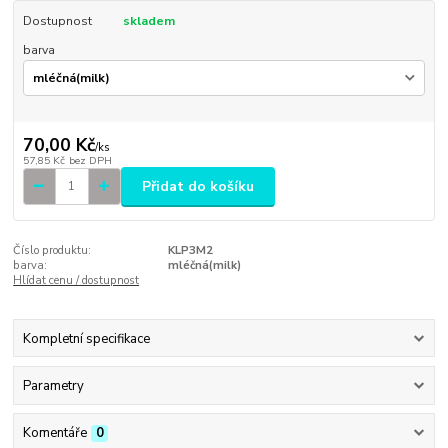
Dostupnost
skladem
barva
70,00 Kč
/
ks
57,85 Kč
bez DPH
Přidat do košíku
Číslo produktu:
KLP3M2
barva:
mléčná(milk)
Hlídat cenu / dostupnost
Kompletní specifikace
Parametry
Komentáře
0