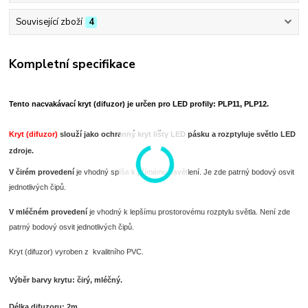
Související zboží
4
Kompletní specifikace
Tento nacvakávací kryt (difuzor) je určen pro LED profily: PLP11, PLP12.
Kryt (difuzor)
slouží jako ochranný kryt lišty LED pásku a rozptyluje světlo LED
zdroje.
V čirém provedení
je vhodný spíše k přímému osvětlení. Je zde patrný bodový osvit
jednotlivých čipů.
V mléčném provedení
je vhodný k lepšímu prostorovému rozptylu světla. Není zde
patrný bodový osvit jednotlivých čipů.
Kryt (difuzor) vyroben z kvalitního PVC.
Výběr barvy krytu: čirý, mléčný.
Délka difuzoru: 2m.