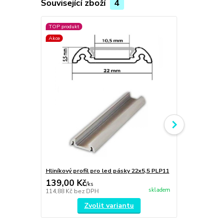
Související zboží
4
TOP produkt
TOP produkt
Akce
Akce
Hliníkový profil pro led pásky 22x5,5 PLP11
Hliníkový pr
139,00 Kč
153,00 K
/
ks
skladem
114,88 Kč
bez DPH
126,45 Kč
be
Zvolit variantu