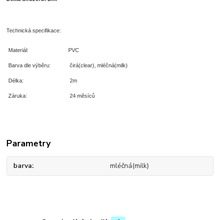
Technická specifikace:
Materiál:
PVC
Barva dle výběru:
čirá(clear), mléčná(milk)
Délka:
2m
Záruka:
24 měsíců
Parametry
barva
mléčná(milk)