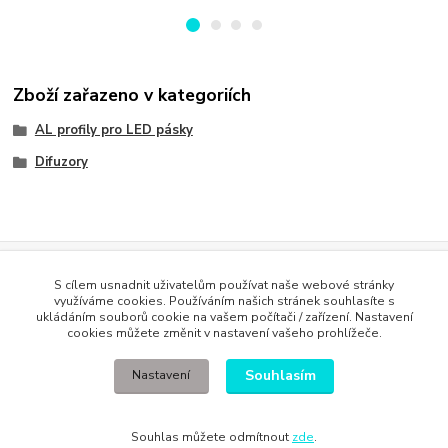
Zboží zařazeno v kategoriích
AL profily pro LED pásky
Difuzory
Evidence Tržeb
S cílem usnadnit uživatelům používat naše webové stránky
Podle zákona o evidenci tržeb je prodávající povinen vystavit
využíváme cookies. Používáním našich stránek souhlasíte s
kupujícímu účtenku. Zároveň je povinen zaevidovat přijatou tržbu u
ukládáním souborů cookie na vašem počítači / zařízení. Nastavení
správce daně online; v případě technického výpadku pak nejpozději do
cookies můžete změnit v nastavení vašeho prohlížeče.
48 hodin
.
Souhlasím
Nastavení
Souhlas můžete odmítnout
zde
.