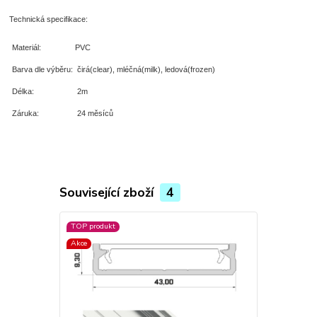
Technická specifikace:
Materiál:
PVC
Barva dle výběru:
čirá(clear), mléčná(milk), ledová(frozen)
Délka:
2m
Záruka:
24 měsíců
Související zboží
4
TOP produkt
TOP produkt
Akce
Akce