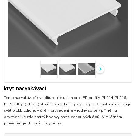
kryt nacvakávací
Tento nacvakávací kryt (difuzor) je určen pro LED profily: PLP14, PLP16,
PLP17. Kryt (difuzor) slouží jako ochranný kryt lišty LED pásku a rozptyluje
světlo LED zdroje. V čirém provedení je vhodný spíše k přímému
osvětlení. Je zde patrný bodový osvit jednotlivých čipů. V mléčném
provedení je vhodný...
celý popis