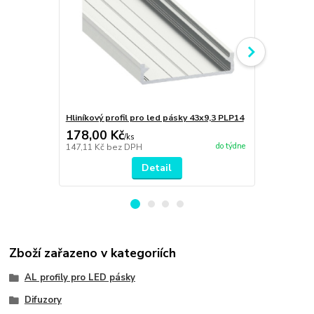
Hliníkový profil pro led pásky 43x9,3 PLP14
Hliníkový pr
178,00 Kč
589,00 K
/
ks
do týdne
147,11 Kč
bez DPH
486,78 Kč
be
Detail
Zboží zařazeno v kategoriích
AL profily pro LED pásky
Difuzory