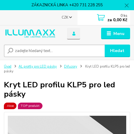
ZÁKAZNICKÁ LINKA +420 731 228 255
0
ks
CZK
za
0,00 Kč
Menu
Hledat
Úvod
AL profily pro LED pásky
Difuzory
Kryt LED profilu KLP5 pro led
pásky
Kryt LED profilu KLP5 pro led
pásky
Akce
TOP produkt