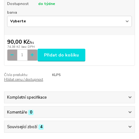
Dostupnost
do týdne
barva
90,00 Kč
/
ks
74,38 Kč
bez DPH
Přidat do košíku
Číslo produktu:
KLP5
Hlídat cenu / dostupnost
Kompletní specifikace
Komentáře
0
Související zboží
4