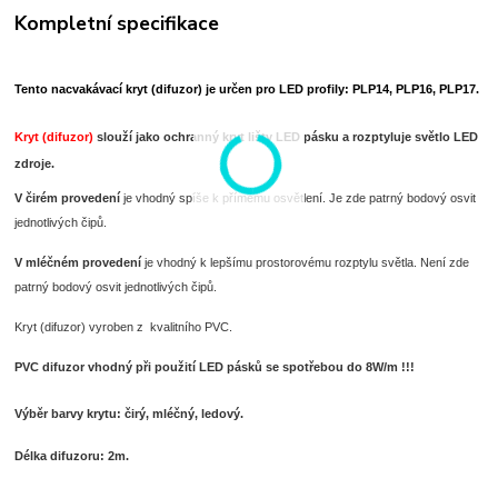
Kompletní specifikace
Tento nacvakávací kryt (difuzor) je určen pro LED profily: PLP14, PLP16, PLP17.
Kryt (difuzor)
slouží jako ochranný kryt lišty LED pásku a rozptyluje světlo LED
zdroje.
V čirém provedení
je vhodný spíše k přímému osvětlení. Je zde patrný bodový osvit
jednotlivých čipů.
V mléčném provedení
je vhodný k lepšímu prostorovému rozptylu světla. Není zde
patrný bodový osvit jednotlivých čipů.
Kryt (difuzor) vyroben z kvalitního PVC.
PVC difuzor vhodný při použití LED pásků se spotřebou do 8W/m !!!
Výběr barvy krytu: čirý, mléčný, ledový.
Délka difuzoru: 2m.