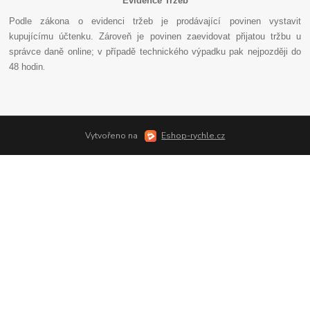
Evidence Tržeb
Podle zákona o evidenci tržeb je prodávající povinen vystavit
kupujícímu účtenku. Zároveň je povinen zaevidovat přijatou tržbu u
správce daně online; v případě technického výpadku pak nejpozději do
48 hodin
.
Vytvořeno na
Eshop-rychle.cz