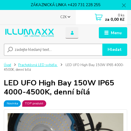
ZÁKAZNICKÁ LINKA +420 731 228 255
0
ks
CZK
za
0,00 Kč
Menu
Hledat
Úvod
Prachotěsná LED svítidla
LED UFO High Bay 150W IP65 4000-
4500K, denní bílá
LED UFO High Bay 150W IP65
4000-4500K, denní bílá
Novinka
TOP produkt