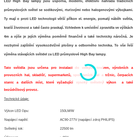
LED High Bay lampy jsou úsporná, moderní, efektivní náhrada tradičních
průmyslových světel se sodikovými, rtuťovými nebo halogenovými výbojkami.
Ty mají o proti LED technologii větší příkon el. energie, pomalý náběh světla,
kratší životnost a také často praskají. Vzhledem k umístění zpravidla ve výškách
4m a výše je jejích výměna poměrně finančně a také technicky náročná. Je
nezbytné zajištění vysokozdvižné plošiny a odborného technika. To vše řeší
výměna stávajících svítidel za LED průmyslové High Bay lampy.
Tato svítidla jsou určena pro instalaci do velkých továren, výrobních a
provozních hal, skladišť, supermarketů, sportovních hal a tržnic, čerpacích
stanic a dalších míst, které vyžadující vysoký světelný výkon a také
bezúdržbový provoz.
Technické údaje:
Výkon LED čipu:
150LM/W
Napájecí napětí:
AC90-277V (napájecí zdroj PHILIPS)
Světelný tok:
22500 lm