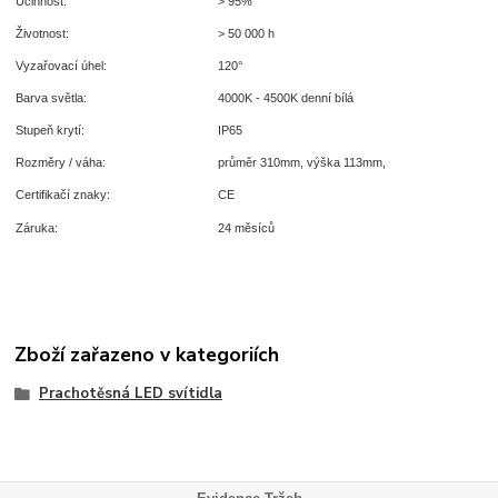
Účinnost:
> 95%
Životnost:
> 50 000 h
Vyzařovací úhel:
120°
Barva světla:
4000K - 4500K denní bílá
Stupeň krytí:
IP65
Rozměry / váha:
průměr 310mm, výška 113mm,
Certifikačí znaky:
CE
Záruka:
24 měsíců
Zboží zařazeno v kategoriích
Prachotěsná LED svítidla