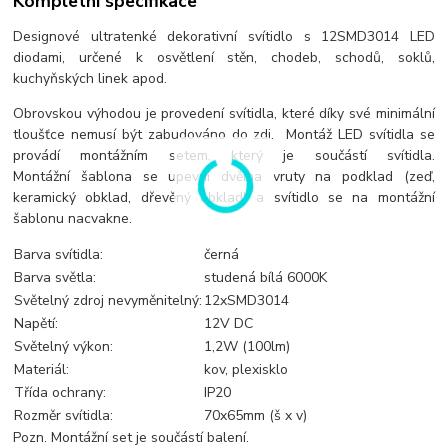
Kompletní specifikace
Designové ultratenké dekorativní svítidlo s 12SMD3014 LED
diodami, určené k osvětlení stěn, chodeb, schodů, soklů,
kuchyňských linek apod.
Obrovskou výhodou je provedení svítidla, které díky své minimální
tloušťce nemusí být zabudováno do zdi. Montáž LED svítidla se
provádí montážním setem, který je součástí svítidla.
Montážní šablona se upevní dvěma vruty na podklad (zeď,
keramický obklad, dřevěný obklad) a svítidlo se na montážní
šablonu nacvakne.
Barva svítidla:
černá
Barva světla:
studená bílá 6000K
Světelný zdroj nevyměnitelný:
12xSMD3014
Napětí:
12V DC
Světelný výkon:
1,2W (100lm)
Materiál:
kov, plexisklo
Třída ochrany:
IP20
Rozměr svítidla:
70x65mm (š x v)
Pozn. Montážní set je součástí balení.