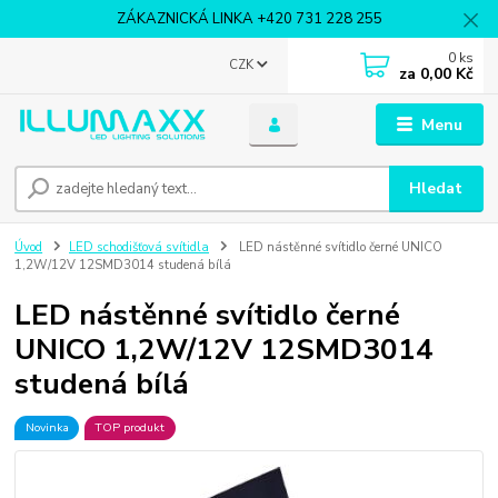
ZÁKAZNICKÁ LINKA +420 731 228 255
0
ks
CZK
za
0,00 Kč
Menu
Hledat
Úvod
LED schodišťová svítidla
LED nástěnné svítidlo černé UNICO
1,2W/12V 12SMD3014 studená bílá
LED nástěnné svítidlo černé
UNICO 1,2W/12V 12SMD3014
studená bílá
Novinka
TOP produkt