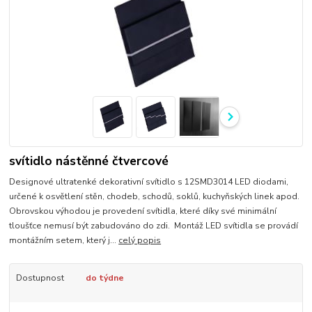
svítidlo nástěnné čtvercové
Designové ultratenké dekorativní svítidlo s 12SMD3014 LED diodami,
určené k osvětlení stěn, chodeb, schodů, soklů, kuchyňských linek apod.
Obrovskou výhodou je provedení svítidla, které díky své minimální
tloušťce nemusí být zabudováno do zdi. Montáž LED svítidla se provádí
montážním setem, který j...
celý popis
Dostupnost
do týdne