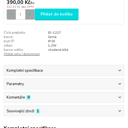
390,00 Kč
/
ks
322,31 Kč
bez DPH
Přidat do košíku
Číslo produktu:
ID-1227
barva:
černá
krytí IP:
IP20
výkon:
1,2W
barva světla:
studená bílá
Hlídat cenu / dostupnost
Kompletní specifikace
Parametry
Komentáře
0
Související zboží
1