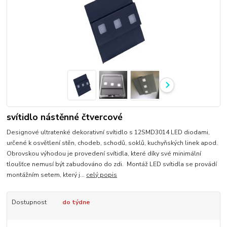
svítidlo nástěnné čtvercové
Designové ultratenké dekorativní svítidlo s 12SMD3014 LED diodami,
určené k osvětlení stěn, chodeb, schodů, soklů, kuchyňských linek apod.
Obrovskou výhodou je provedení svítidla, které díky své minimální
tloušťce nemusí být zabudováno do zdi. Montáž LED svítidla se provádí
montážním setem, který j...
celý popis
Dostupnost
do týdne