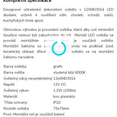
Kompletní specifikace
Designové ultratenké dekorativní svítidlo s 12SMD3014 LED
diodami, určené k osvětlení stěn, chodeb, schodů, soklů,
kuchyňských linek apod.
Obrovskou výhodou je provedení svítidla, které díky své minimální
tloušťce nemusí být zabudováno do zdi. Montáž LED svítidla se
provádí montážním setem, který je součástí svítidla.
Montážní šablona se upevní dvěma vruty na podklad (zeď,
keramický obklad, dřevěný obklad) a svítidlo se na montážní
šablonu nacvakne.
Barva svítidla:
grafit
Barva světla:
studená bílá 6000K
Světelný zdroj nevyměnitelný:
12xSMD3014
Napětí:
12V DC
Světelný výkon:
1,2W (100lm)
Materiál:
kov, plexisklo
Třída ochrany:
IP20
Rozměr svítidla:
75x75mm
Pozn. Montážní set je součástí balení.