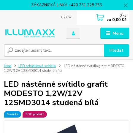
ZÁKAZNICKÁ LINKA +420 731 228 255
0
ks
CZK
za
0,00 Kč
Menu
Hledat
Úvod
LED schodišťová svítidla
LED nástěnné svítidlo grafit MODESTO
1,2W/12V 12SMD3014 studená bílá
LED nástěnné svítidlo grafit
MODESTO 1,2W/12V
12SMD3014 studená bílá
Novinka
TOP produkt