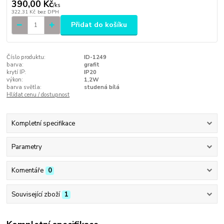
390,00 Kč
/
ks
322,31 Kč
bez DPH
Přidat do košíku
Číslo produktu:
ID-1249
barva:
grafit
krytí IP:
IP20
výkon:
1,2W
barva světla:
studená bílá
Hlídat cenu / dostupnost
Kompletní specifikace
Parametry
Komentáře
0
Související zboží
1