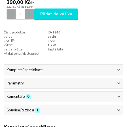
390,00 Kč
/
ks
322,31 Kč
bez DPH
Přidat do košíku
Číslo produktu:
ID-1240
barva:
satin
krytí IP:
IP20
výkon:
1,2W
barva světla:
teplá bílá
Hlídat cenu / dostupnost
Kompletní specifikace
Parametry
Komentáře
0
Související zboží
1