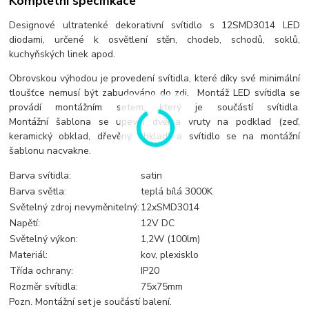
Kompletní specifikace
Designové ultratenké dekorativní svítidlo s 12SMD3014 LED
diodami, určené k osvětlení stěn, chodeb, schodů, soklů,
kuchyňských linek apod.
Obrovskou výhodou je provedení svítidla, které díky své minimální
tloušťce nemusí být zabudováno do zdi. Montáž LED svítidla se
provádí montážním setem, který je součástí svítidla.
Montážní šablona se upevní dvěma vruty na podklad (zeď,
keramický obklad, dřevěný obklad) a svítidlo se na montážní
šablonu nacvakne.
Barva svítidla:
satin
Barva světla:
teplá bílá 3000K
Světelný zdroj nevyměnitelný:
12xSMD3014
Napětí:
12V DC
Světelný výkon:
1,2W (100lm)
Materiál:
kov, plexisklo
Třída ochrany:
IP20
Rozměr svítidla:
75x75mm
Pozn. Montážní set je součástí balení.