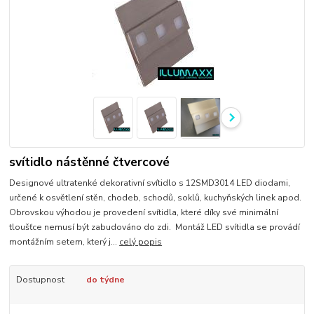
svítidlo nástěnné čtvercové
Designové ultratenké dekorativní svítidlo s 12SMD3014 LED diodami,
určené k osvětlení stěn, chodeb, schodů, soklů, kuchyňských linek apod.
Obrovskou výhodou je provedení svítidla, které díky své minimální
tloušťce nemusí být zabudováno do zdi. Montáž LED svítidla se provádí
montážním setem, který j...
celý popis
Dostupnost
do týdne