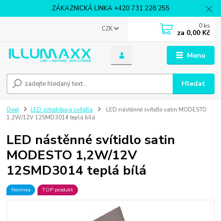
ZÁKAZNICKÁ LINKA +420 731 228 255
0
ks
CZK
za
0,00 Kč
Menu
Hledat
Úvod
LED schodišťová svítidla
LED nástěnné svítidlo satin MODESTO
1,2W/12V 12SMD3014 teplá bílá
LED nástěnné svítidlo satin
MODESTO 1,2W/12V
12SMD3014 teplá bílá
Novinka
TOP produkt