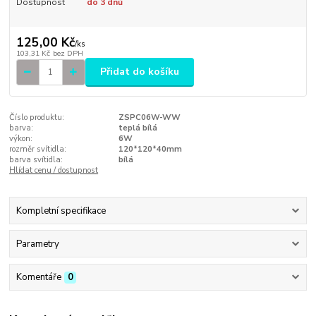
Dostupnost
do 3 dnů
125,00 Kč
/
ks
103,31 Kč
bez DPH
Přidat do košíku
Číslo produktu:
ZSPC06W-WW
barva:
teplá bílá
výkon:
6W
rozměr svítidla:
120*120*40mm
barva svítidla:
bílá
Hlídat cenu / dostupnost
Kompletní specifikace
Parametry
Komentáře
0