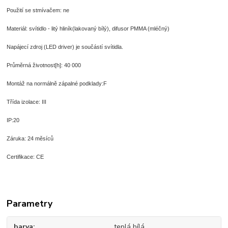
Použití se stmívačem: ne
Materiál: svítidlo - litý hliník(lakovaný bílý), difusor PMMA (mléčný)
Napájecí zdroj (LED driver) je součástí svítidla.
Průměrná životnost[h]: 40 000
Montáž na normálně zápalné podklady:
F
Třída izolace:
III
IP:20
Záruka: 24 měsíců
Certifikace: CE
Parametry
barva
teplá bílá