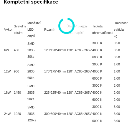
Kompletní specifikace
Množství
Hmotnost
Světelný
Úhel
Provozní
Teplota
Výkon
LED
Rozměr
svítidla
tok/lm
svitu
napětí
chromatičnosti
chipů
kg
3000 K
0,50
SMD
6W
480
2835
120*120*40mm
120°
AC85~265V
4000 K
0,50
30ks
6000 K
0,50
3000 K
1,00
SMD
12W
960
2835
175*175*40mm
120°
AC85~265V
4000 K
1,00
60ks
6000 K
1,00
3000 K
2,00
SMD
18W
1450
2835
225*225*40mm
120°
AC85~265V
4000 K
2,00
90ks
6000 K
2,00
3000 K
3,00
SMD
24W
1920
2835
300*300*40mm
120°
AC85~265V
4000 K
3,00
120ks
6000 K
3,00