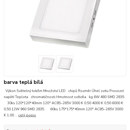
barva teplá bílá
Výkon Světelný tok/lm Množství LED chipů Rozměr Úhel svitu Provozní
napětí Teplota chromatičnosti Hmotnost svítidla kg 6W 480 SMD 2835
30ks 120*120*40mm 120° AC85~265V 3000 K 0,50 4000 K 0,50 6000 K
0,50 12W 960 SMD 2835 60ks 175*175*40mm 120° AC85~265V 3000
K 1,00 ...
celý popis