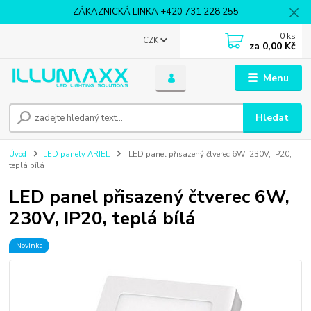
ZÁKAZNICKÁ LINKA +420 731 228 255
0
ks
CZK
za
0,00 Kč
Menu
Hledat
Úvod
LED panely ARIEL
LED panel přisazený čtverec 6W, 230V, IP20,
teplá bílá
LED panel přisazený čtverec 6W,
230V, IP20, teplá bílá
Novinka