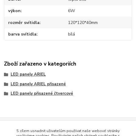
výkon
6W
rozměr svítidla
120*120*40mm
barva svítidla
bílá
Zboží zařazeno v kategoriích
LED panely ARIEL
LED panely ARIEL přisazené
LED panely přisazené čtvercové
Evidence Tržeb
S cílem usnadnit uživatelům používat naše webové stránky
Podle zákona o evidenci tržeb je prodávající povinen vystavit
využíváme cookies. Používáním našich stránek souhlasíte s