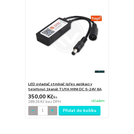
LED ovladač stmívač (přes aplikaci v
telefonu) 1kanál TUYA MINI DC 5-24V 6A
350,00 Kč
/
ks
skladem
289,26 Kč
bez DPH
Přidat do košíku