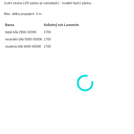
dní strana LED pásku je samolepící - kvalitní lepící páska.
Za
Max. délka propojení: 4 m.
Barva
Světelný tok Lumen/m
teplá bílá 2900-3200K
1700
neutrální bílá 5000-5500K
1700
studená bílá 6000-6500K
1700