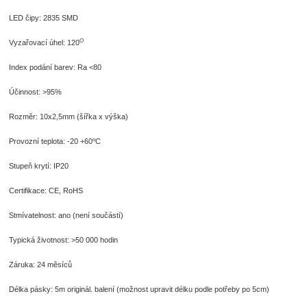
LED čipy: 2835 SMD
O
Vyzařovací úhel: 120
Index podání barev: Ra <80
Účinnost: >95%
Rozměr: 10x2,5mm (šířka x výška)
o
Provozní teplota: -20 +60
C
Stupeň krytí: IP20
Certifikace: CE, RoHS
Stmívatelnost: ano (není součástí)
Typická životnost: >50 000 hodin
Záruka: 24 měsíců
Délka pásky: 5m originál. balení (možnost upravit délku podle potřeby po 5cm)