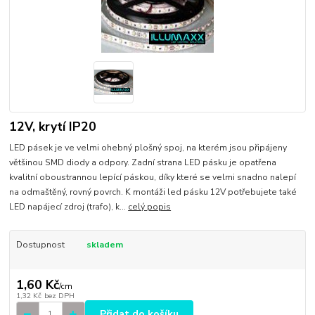
12V, krytí IP20
LED pásek je ve velmi ohebný plošný spoj, na kterém jsou připájeny
většinou SMD diody a odpory. Zadní strana LED pásku je opatřena
kvalitní oboustrannou lepící páskou, díky které se velmi snadno nalepí
na odmaštěný, rovný povrch. K montáži led pásku 12V potřebujete také
LED napájecí zdroj (trafo), k...
celý popis
Dostupnost
skladem
1,60 Kč
/
cm
1,32 Kč
bez DPH
Přidat do košíku