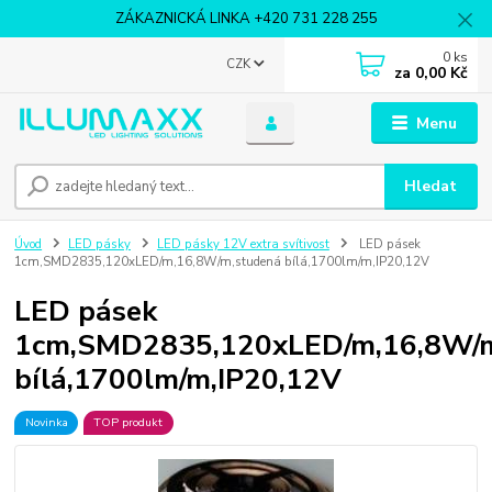
ZÁKAZNICKÁ LINKA +420 731 228 255
0
ks
CZK
za
0,00 Kč
Menu
Hledat
Úvod
LED pásky
LED pásky 12V extra svítivost
LED pásek
1cm,SMD2835,120xLED/m,16,8W/m,studená bílá,1700lm/m,IP20,12V
LED pásek
1cm,SMD2835,120xLED/m,16,8W/m
bílá,1700lm/m,IP20,12V
Novinka
TOP produkt