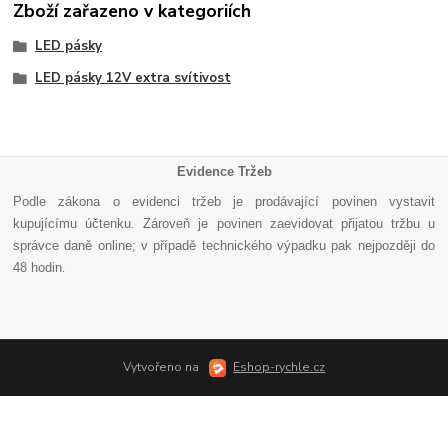
Zboží zařazeno v kategoriích
LED pásky
LED pásky 12V extra svítivost
Evidence Tržeb
Podle zákona o evidenci tržeb je prodávající povinen vystavit
kupujícímu účtenku. Zároveň je povinen zaevidovat přijatou tržbu u
správce daně online; v případě technického výpadku pak nejpozději do
48 hodin
.
Vytvořeno na
Eshop-rychle.cz