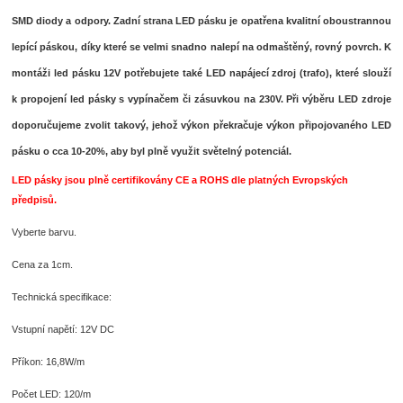
SMD diody a odpory. Zadní strana LED pásku je opatřena kvalitní oboustrannou
lepící páskou, díky které se velmi snadno nalepí na odmaštěný, rovný povrch. K
montáži led pásku 12V potřebujete také LED napájecí zdroj (trafo), které slouží
k propojení led pásky s vypínačem či zásuvkou na 230V. Při výběru LED zdroje
doporučujeme zvolit takový, jehož výkon překračuje výkon připojovaného LED
pásku o cca 10-20%, aby byl plně využit světelný potenciál.
LED pásky jsou plně certifikovány CE a ROHS dle platných Evropských
předpisů.
V
yberte barvu.
Cena za 1cm.
Technická specifikace:
Vstupní napětí: 12V DC
Příkon: 16,8W/m
Počet LED: 120/m