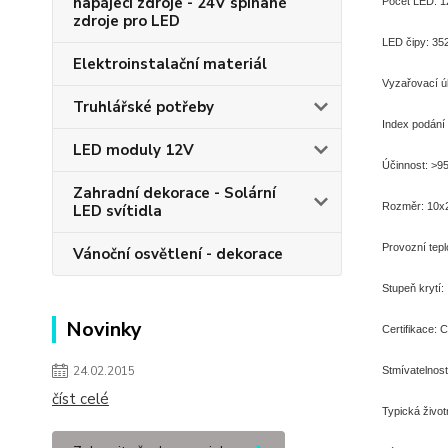
napájecí zdroje - 24V spínané
Počet LED: 1
zdroje pro LED
LED čipy: 3
Elektroinstalační materiál
Vyzařovací ú
Truhlářské potřeby
Index podání
LED moduly 12V
Účinnost: >9
Zahradní dekorace - Solární
Rozměr: 10x2
LED svítidla
Provozní tepl
Vánoční osvětlení - dekorace
Stupeň krytí:
Novinky
Certifikace:
24.02.2015
Stmívatelnost
číst celé
Typická život