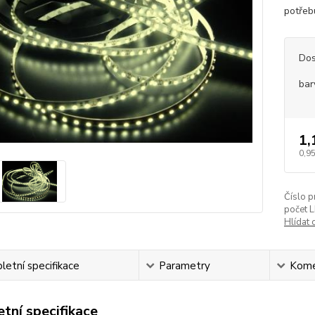
potřebu
Dos
bar
1,
0,95
Číslo p
počet 
Hlídat 
etní specifikace
Parametry
Kome
tní specifikace