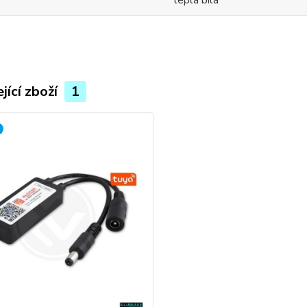
teplá bílá
jící zboží
1