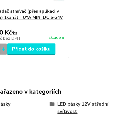
dač stmívač (přes aplikaci v
u) 1kanál TUYA MINI DC 5-24V
0 Kč
/
ks
skladem
Kč
bez DPH
Přidat do košíku
zařazeno v kategoriích
pásky
LED pásky 12V střední
svítivost