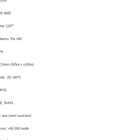
20/m
528 SMD
O
hel: 120
 barev: Ra <80
5%
,5mm (šířka x výška)
o
ota: -20 +60
C
 IP22
 CE, RoHS
: ano (není součástí)
nost: >50 000 hodin