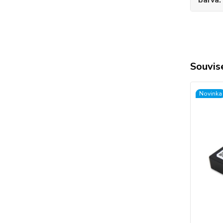
barva
Souvise
Novinka