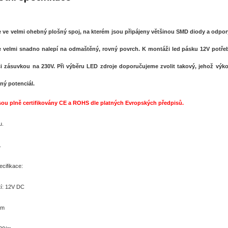
 ve velmi ohebný plošný spoj, na kterém jsou připájeny většinou SMD diody a odpory
e velmi snadno nalepí na odmaštěný, rovný povrch. K montáži led pásku 12V potřebuj
i zásuvkou na 230V. Při výběru LED zdroje doporučujeme zvolit takový, jehož výk
lný potenciál.
sou plně certifikovány CE a ROHS dle platných Evropských předpisů.
u.
.
cifikace:
tí: 12V DC
/m