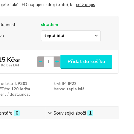
jete také LED napájecí zdroj (trafo), k...
celý popis
tupnost
skladem
va
15 Kč
/
cm
Přidat do košíku
 Kč
bez DPH
roduktu:
LP301
krytí IP:
IP22
LED/m:
120 led/m
barva:
teplá bílá
cenu / dostupnost
ntáře
0
Související zboží
1