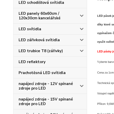
LED schodišťová svítidla
LED panely 60x60cm /
LED pásek je
120x30cm kancelářské
díky které s
LED svítidla
vypínačem č
LED zářivková svítidla
využit světe
LED trubice T8 (zářivky)
LED pásky j
LED reflektory
yberte barv
V
Prachotěsná LED svítidla
Cena za 1cm
napájecí zdroje - 12V spínané
Technická spe
zdroje pro LED
Vstupní napě
napájecí zdroje - 15V spínané
zdroje pro LED
Příkon: 9,6W