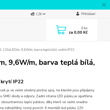
Přihlášení
CZK
0
ks
za
0,00 Kč
20xLED/m, 9,6W/m, barva teplá bílá, vnitřní IP22
 9,6W/m, barva teplá bílá,
 krytí IP22
sek je ve velmi ohebný plošný spoj, na kterém jsou připájeny
ou SMD diody a odpory. Zadní strana LED pásku je opatřena
ní oboustrannou lepící páskou, díky které se velmi snadno
 na odmaštěný, rovný povrch. K montáži led pásku 12V