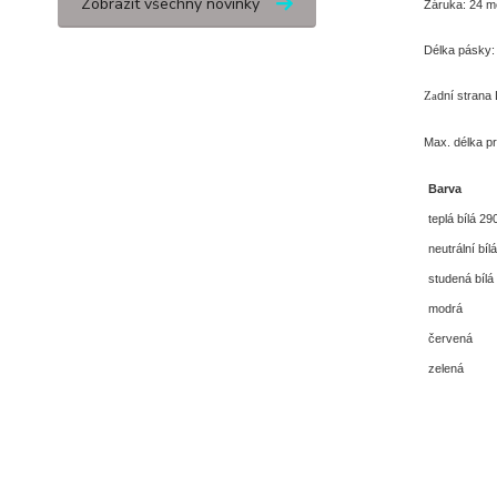
Zobrazit všechny novinky
Záruka: 24 m
Délka pásky: 
dní strana 
Za
Max. délka pr
Barva
teplá bílá 2
neutrální bí
studená bílá
modrá
červená
zelená