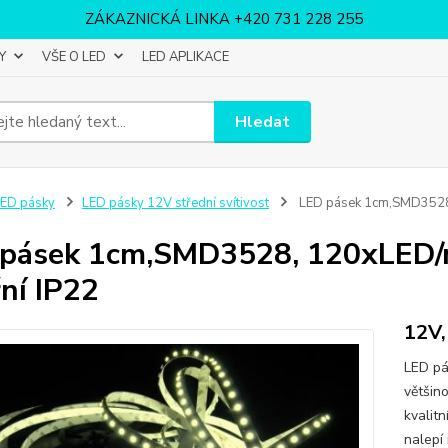
ZÁKAZNICKÁ LINKA +420 731 228 255
Y
VŠE O LED
LED APLIKACE
Hledat
ED pásky
LED pásky 12V střední svítivost
LED pásek 1cm,SMD3528, 1
pásek 1cm,SMD3528, 120xLED/m,
řní IP22
12V,
LED pá
většin
kvalit
nalepí