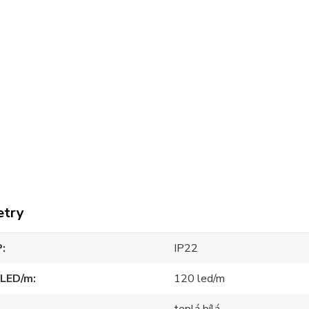
etry
P
IP22
 LED/m
120 led/m