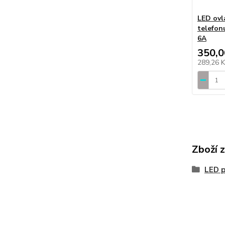
LED ovla
telefon
6A
350,0
289,26 
Zboží 
LED 