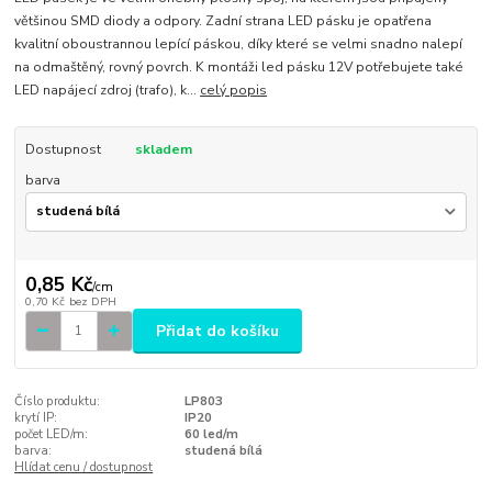
většinou SMD diody a odpory. Zadní strana LED pásku je opatřena
kvalitní oboustrannou lepící páskou, díky které se velmi snadno nalepí
na odmaštěný, rovný povrch. K montáži led pásku 12V potřebujete také
LED napájecí zdroj (trafo), k...
celý popis
Dostupnost
skladem
barva
0,85 Kč
/
cm
0,70 Kč
bez DPH
Přidat do košíku
Číslo produktu:
LP803
krytí IP:
IP20
počet LED/m:
60 led/m
barva:
studená bílá
Hlídat cenu / dostupnost