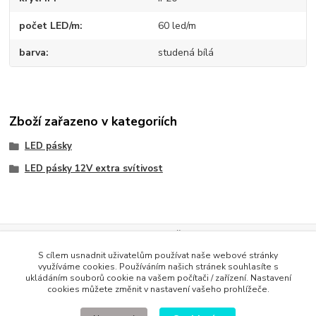
počet LED/m
60 led/m
barva
studená bílá
Zboží zařazeno v kategoriích
LED pásky
LED pásky 12V extra svítivost
Evidence Tržeb
S cílem usnadnit uživatelům používat naše webové stránky
Podle zákona o evidenci tržeb je prodávající povinen vystavit
využíváme cookies. Používáním našich stránek souhlasíte s
kupujícímu účtenku. Zároveň je povinen zaevidovat přijatou tržbu u
ukládáním souborů cookie na vašem počítači / zařízení. Nastavení
správce daně online; v případě technického výpadku pak nejpozději do
cookies můžete změnit v nastavení vašeho prohlížeče.
48 hodin
.