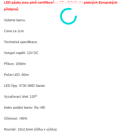
LED pásky jsou plně certifikovány CE a ROHS dle platných Evropských
předpisů.
Vyberte barvu.
Cena za 1cm.
Technická specifikace:
Vstupní napětí: 12V DC
Příkon: 15W/m
Počet LED: 60/m
LED čipy: 5730 SMD Sanan
O
Vyzařovací úhel: 120
Index podání barev: Ra <80
Účinnost: >95%
Rozměr: 10x2,5mm (šířka x výška)