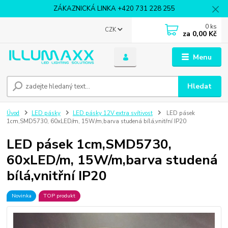
ZÁKAZNICKÁ LINKA +420 731 228 255
0
ks
CZK
za
0,00 Kč
Menu
Hledat
Úvod
LED pásky
LED pásky 12V extra svítivost
LED pásek
1cm,SMD5730, 60xLED/m, 15W/m,barva studená bílá,vnitřní IP20
LED pásek 1cm,SMD5730,
60xLED/m, 15W/m,barva studená
bílá,vnitřní IP20
Novinka
TOP produkt