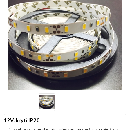
12V, krytí IP20
LED pásek je ve velmi ohebný plošný spoj, na kterém jsou připájeny