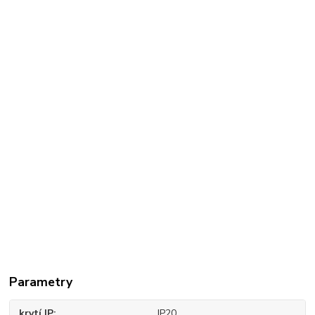
Parametry
krytí IP
IP20