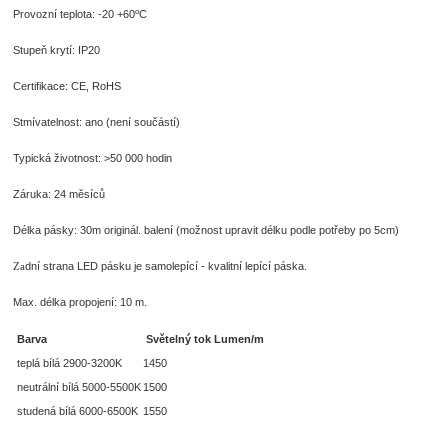
o
Provozní teplota: -20 +60
C
Stupeň krytí: IP20
Certifikace: CE, RoHS
Stmívatelnost: ano (není součástí)
Typická životnost: >50 000 hodin
Záruka: 24 měsíců
Délka pásky: 30m originál. balení (možnost upravit délku podle potřeby po 5cm)
dní strana LED pásku je samolepící - kvalitní lepící páska.
Za
Max. délka propojení: 10 m.
Barva
Světelný tok Lumen/m
teplá bílá 2900-3200K
1450
neutrální bílá 5000-5500K
1500
studená bílá 6000-6500K
1550