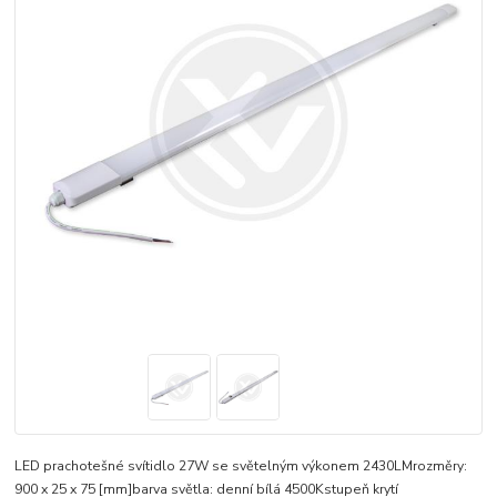
LED prachotešné svítidlo 27W se světelným výkonem 2430LMrozměry:
900 x 25 x 75 [mm]barva světla: denní bílá 4500Kstupeň krytí