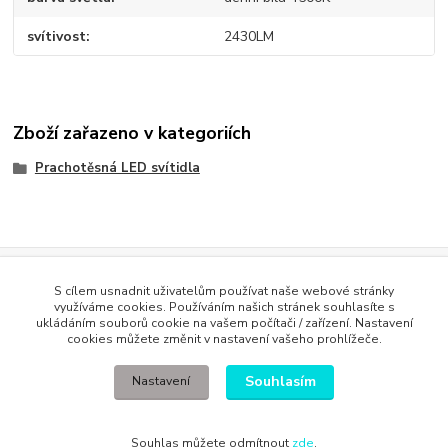
svítivost
2430LM
Zboží zařazeno v kategoriích
Prachotěsná LED svítidla
Evidence Tržeb
S cílem usnadnit uživatelům používat naše webové stránky
Podle zákona o evidenci tržeb je prodávající povinen vystavit
využíváme cookies. Používáním našich stránek souhlasíte s
kupujícímu účtenku. Zároveň je povinen zaevidovat přijatou tržbu u
ukládáním souborů cookie na vašem počítači / zařízení. Nastavení
správce daně online; v případě technického výpadku pak nejpozději do
cookies můžete změnit v nastavení vašeho prohlížeče.
48 hodin
.
Souhlasím
Nastavení
Souhlas můžete odmítnout
zde
.