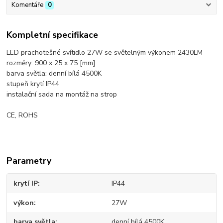
Komentáře
0
Kompletní specifikace
LED prachotešné svítidlo 27W se světelným výkonem 2430LM
rozměry: 900 x 25 x 75 [mm]
barva světla: denní bílá 4500K
stupeň krytí IP44
instalační sada na montáž na strop
CE, ROHS
Parametry
krytí IP
IP44
výkon
27W
barva světla
denní bílá 4500K