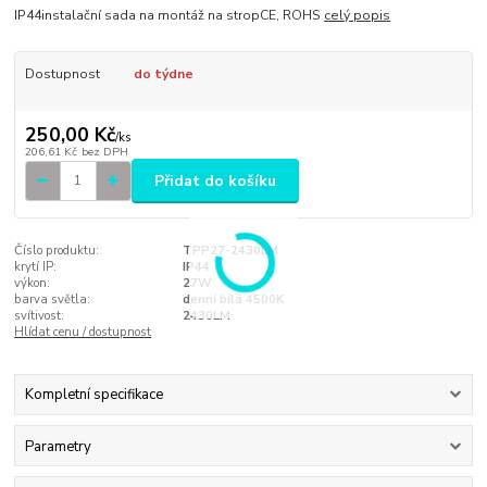
IP44instalační sada na montáž na stropCE, ROHS
celý popis
Dostupnost
do týdne
250,00 Kč
/
ks
206,61 Kč
bez DPH
Přidat do košíku
Číslo produktu:
TPP27-2430LM
krytí IP:
IP44
výkon:
27W
barva světla:
denní bílá 4500K
svítivost:
2430LM
Hlídat cenu / dostupnost
Kompletní specifikace
Parametry