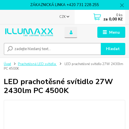
ZÁKAZNICKÁ LINKA +420 731 228 255
0
ks
CZK
za
0,00 Kč
Menu
Hledat
Úvod
Prachotěsná LED svítidla
LED prachotěsné svítidlo 27W 2430lm
PC 4500K
LED prachotěsné svítidlo 27W
2430lm PC 4500K