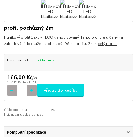
profil pochůzný 2m
Hliníkový profil 19x8 - FLOOR anodizovaný. Tento profil je určený na
zabudování do dlažeb a obkladů. Délka profilu 2mtr.
celý popis
Dostupnost
skladem
166,00 Kč
/
ks
137,19 Kč
bez DPH
Přidat do košíku
Číslo produktu:
FL
Hlídat cenu / dostupnost
Kompletní specifikace