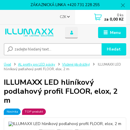
ZÁKAZNICKÁ LINKA +420 731 228 255
0
ks
CZK
za
0,00 Kč
Menu
Hledat
Úvod
AL profily pro LED pásky
Vložené (do drážky)
ILLUMAXX LED
hliníkový podlahový profil FLOOR, elox, 2 m
ILLUMAXX LED hliníkový
podlahový profil FLOOR, elox, 2
m
Novinka
TOP produkt