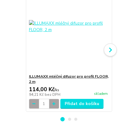
ILLUMAXX mléčný difuzor pro profil FLOOR,
ILLUMAXX bí
2 m
bez otvoru
114,00 Kč
12,00 Kč
/
ks
skladem
94,21 Kč
bez DPH
9,92 Kč
bez 
Přidat do košíku